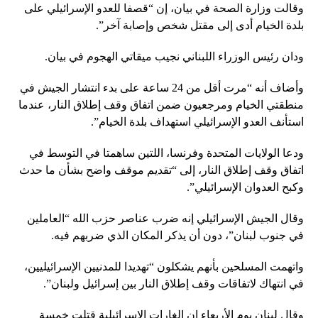
وقالت وزارة الصحة في بيان، إن “قصفا للعدو الإسرائيلي على
بلدة الخيام أدى إلى مقتل شخص وإصابة آخر”.
ودان رئيس الوزراء اللبناني نجيب ميقاتي الهجوم في بيان.
وأضاف أنه “مرت أقل من 24 ساعة على بدء انتشار الجيش في
منطقتي الخيام ومرجعيون ضمن اتفاق وقف إطلاق النار، عندما
استأنف العدو الإسرائيلي استهداف بلدة الخيام”.
ودعا الولايات المتحدة وفرنسا، اللتين ساهمتا في التوسط في
اتفاق وقف إطلاق النار، إلى “تقديم موقف واضح بشأن ما حدث
وكبح العدوان الإسرائيلي”.
وقال الجيش الإسرائيلي إنه ضرب عناصر حزب الله “العاملين
في جنوب لبنان”، دون أن يذكر المكان الذي ضربهم فيه.
واتهمت المسلحين بأنهم يشكلون “تهديدا للمدنيين الإسرائيليين،
في انتهاك لاتفاقات وقف إطلاق النار بين إسرائيل ولبنان”.
وقال لبنان يوم الأربعاء إن الغارات الإسرائيلية قتلت خمسة