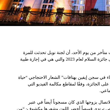
تأخر من يوم الأحد، أن لجنة نوبل تحدثت للمرة
الأولى مع نرجس محمدي، الحائزة على جائزة السلام لعام 2023 والتي هي في إجازة طبية
ء في سجن إيفين بهتافات” الشعار الاحتجاجي “حياة
ى الجائزة، وفقًا لمقاطع مكالمة الفيديو التي
ماعي.
تصال بزوجها الذي كان مسجوناً أيضاً في عنبر
وهي ترتدي قميصاً أخضر اللون وشعرها مكشوف: “من