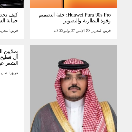
Huawei Pura 90s Pro: خفة التصميم
كيف تحص
وقوة البطارية والتصوير
حماية ال
فريق التحرير
الإثنين 27 يوليو 3:55 م
فريق التحرير
بملايين ا
آل فطيح”
الشعر عب
فريق التحرير