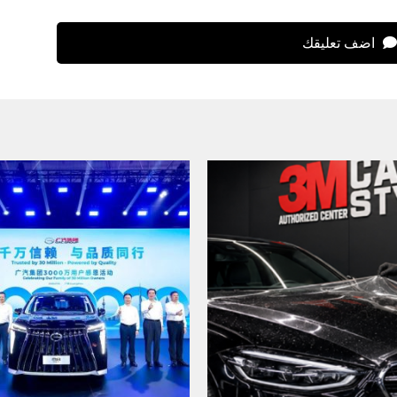
اضف تعليقك