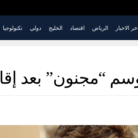
خر الاخبار
الرياض
اقتصاد
الخليج
دولي
تكنولوجيا
م “مجنون” بعد إقال