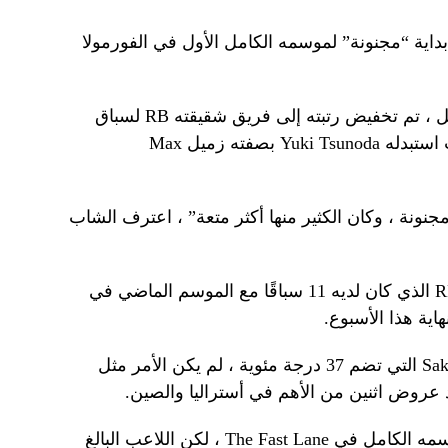
اية “مجنونة” لموسمه الكامل الأول في الفورمولا
بعد أن تم تفريغه بعد سباقين من ريد بُل ، تم تخفيض رتبته إلى فريق شقيقته RB لسباق
نهاية الأسبوع الماضي في اليابان ، حيث استبدله Yuki Tsunoda بصفته زميل Max
نونة ، وكان الكثير منها أكثر متعة” ، اعترف الشاب
يستعد لوسون لنفاده الثاني مع فريق RB الذي كان لديه 11 سباقًا مع الموسم الماضي في
اية هذا الأسبوع.
مع مقياس درجة الحرارة في دائرة Sakhir التي تضم 37 درجة مئوية ، لم يكن الأمر مثل
لقد كانت بداية صعبة لأول مرة في موسمه الكامل في The Fast Lane ، لكن اللاعب البالغ