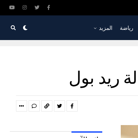
رياضة
المزيد
ة ريد بول