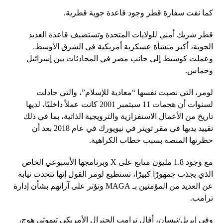
كما نفت سفارة قطر وجود قاعدة جوية قطرية.
قطر شريك أمني للولايات المتحدة وتستضيف قاعدة العديد
الجوية، أكبر منشأة عسكرية أمريكية في الشرق الأوسط.
وعملت كوسيط إلى جانب مصر في المحادثات بين إسرائيل
وحماس.
لومر، التي نصبت نفسها “معادية للإسلام”، والتي جادلت
لسنوات أن هجمات 11 سبتمبر 2001 كانت عملاً داخليًا، لديها
تاريخ من الأعمال الاستفزازية والترويجية الذاتية، بما في ذلك
تقييد يديها في مقر تويتر في نيويورك في عام 2018 بعد أن
حظرتها المنصة بسبب خطاب الكراهية.
مع وجود 1.8 مليون متابع على X وبرنامجها الأسبوعي الخاص
الذي يجذب جمهورًا كبيرًا، تستطيع لومر القول إنها تتحدث نيابة
عن العديد من المؤمنين بـ MAGA وتؤثر على آرائهم بشأن إدارة
ترامب.
وفي إبريل/نيسان، أقال ترامب الجنرال الأمريكي تيموثي هوج،