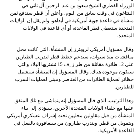
الوزراء القطري الشيخ سعود بن عبد الرحمن آل ثاني في
البنتاغون في وقت سابق من اليوم، وأعلن أن قطر ستدفع ثمن
منشأة في قاعدة جوية أمريكية في أيداهو. ولم يقل إن الولايات
المتحدة ستعطي قطر القاعدة، أو أي قاعدة في الولايات
المتحدة.
وقال مسؤول أمريكي لرويترز إن المنشأة، التي كانت محل
مناقشات منذ سنوات، ستدعم خطط قطر لتدريب الطيارين
على 12 طائرة مقاتلة من طراز إف-15 تشتريها البلاد والتي
ستكون موجودة هناك. وقال المسؤول إن المنشأة ستشمل
حظائر لحماية الطائرات من العناصر ومبنى لعمليات السرب
للطيارين.
وهذا الترتيب، الذي قال المسؤول إنه يتماشى مع تلك المتفق
عليها مع حلفاء الولايات المتحدة الآخرين، سيؤدي إلى بناء
المنشأة من قبل مقاولين محليين تحت إشراف عسكري أمريكي
وبتمويل من قطر. ويتدرب طيارون من سنغافورة بالفعل في
القاعدة الأمريكية.