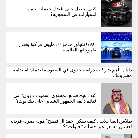
كيف تحصل على أفضل خدمات حماية
السيارات في السعودية؟
GAC تتجاوز حاجز 30 مليون مركبة وتعزز
طموحاتها العالمية
دليلك لأهم شركات دراسة جدوى في السعودية لضمان استدامة
مشروعك
كيف نجح صانع المحتوى “سميرف ريان” في
قيادة ذائقة الجمهور الشبابي على تيك توك؟
بملايين التفاعلات.. كيف يبتكر “حمد آل فطيح” هوية بصرية فريدة
لعشاق الشعر عبر حسابه “حاولت”؟