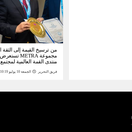
من ترسيخ القيمة إلى الثقة ا
مجموعة METRA تست
منتدى القمة العالمية لمجتمع
المعلومات (
فريق التحرير
الجمعة 10 يوليو 10:19 م
تحتية للأصول الرقمية المدع
بالذهب