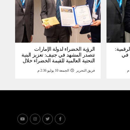
لرقمية:
الرؤية الخضراء لدولة الإمارات
عرض في
تتصدر المشهد في جنيف: تعزيز البنية
التحتية العالمية للقيمة الخضراء خلال
WSIS) 2026 بجنيف بنية
منتدى القمة العالمية لمجتمع
فريق التحرير
الجمعة 10 يوليو 2:36 م
ومة
المعلومات WSIS 2026 وقمة “الذكاء
الاصطناعي من أجل الخير” 2026