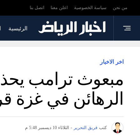
من نحن
سياسة الخصوصية
اعلن معنا
اتصل بنا
الرئيسية
ا
اخر الاخبار
مبعوث ترامب يحذر 
الرهائن في غزة قري
كتب
فريق التحرير
-
الثلاثاء 10 ديسمبر 5:48 م