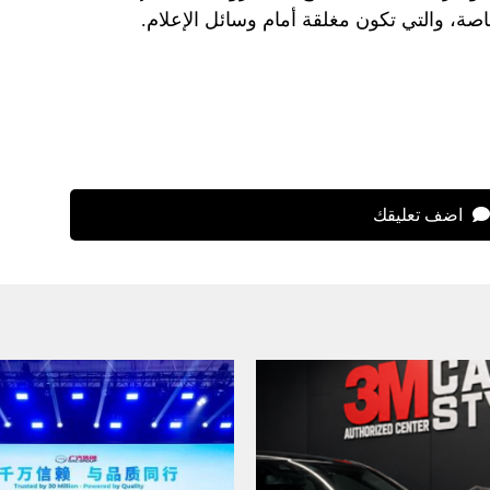
اضف تعليقك