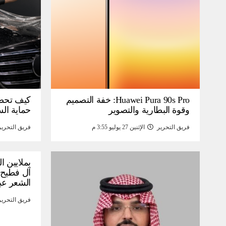
Huawei Pura 90s Pro: خفة التصميم
كيف تحص
وقوة البطارية والتصوير
حماية ال
فريق التحرير
الإثنين 27 يوليو 3:55 م
فريق التحرير
بملايين ا
آل فطيح”
الشعر عب
فريق التحرير