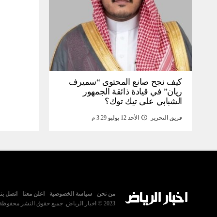
كيف نجح صانع المحتوى “سميرف
ريان” في قيادة ذائقة الجمهور
الشبابي على تيك توك؟
فريق التحرير
الأحد 12 يوليو 3:29 م
من نحن
سياسة الخصوصية
اعلن معنا
اتصل بنا
2023 © اخبار الرياض. جميع حقوق النشر محفوظة.