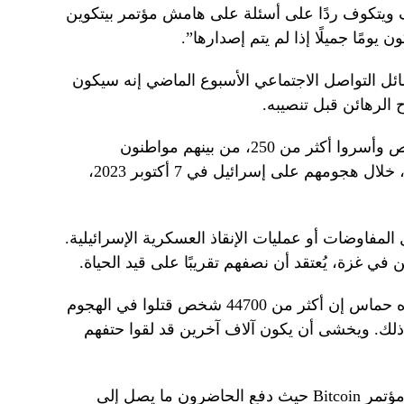
 ويتكوف ردًا على أسئلة على هامش مؤتمر بيتكوين
 يومًا جميلًا إذا لم يتم إصدارها”.
ل التواصل الاجتماعي الأسبوع الماضي إنه سيكون
 الرهائن قبل تنصيبه.
قتل مسلحون بقيادة حماس 1200 شخص وأسروا أكثر من 250، من بينهم مواطنون
إسرائيليون أمريكيون مزدوجو الجنسية، خلال هجومهم على إسرائيل في 7 أكتوبر 2023،
10 رهينة من خلال المفاوضات أو عمليات الإنقاذ العسكرية الإسرائيلية.
وتقول السلطات في القطاع الذي تديره حماس إن أكثر من 44700 شخص قتلوا في الهجوم
ذلك. ويخشى أن يكون آلاف آخرين قد لقوا حتفهم
تحدث Witkoff سابقًا إلى الجمهور في مؤتمر Bitcoin حيث دفع الحاضرون ما يصل إلى