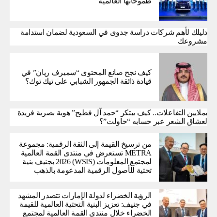
طموحاتها العالمية
دليلك لأهم شركات دراسة جدوى في السعودية لضمان استدامة
مشروعك
كيف نجح صانع المحتوى “سميرف ريان” في
قيادة ذائقة الجمهور الشبابي على تيك توك؟
بملايين التفاعلات.. كيف يبتكر “حمد آل فطيح” هوية بصرية فريدة
لعشاق الشعر عبر حسابه “حاولت”؟
من ترسيخ القيمة إلى الثقة الرقمية: مجموعة
METRA تستعرض في منتدى القمة العالمية
لمجتمع المعلومات (WSIS) 2026 بجنيف بنية
تحتية للأصول الرقمية المدعومة بالذهب
الرؤية الخضراء لدولة الإمارات تتصدر المشهد
في جنيف: تعزيز البنية التحتية العالمية للقيمة
الخضراء خلال منتدى القمة العالمية لمجتمع