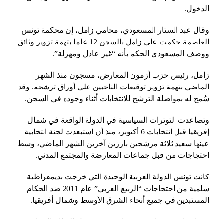
الدخول.
وقال عبد الستار المسعودي، محامي زامل، إن محكمة تونس
العاصمة حكمت على زامل بالسجن 12 عاما بتهمة تزوير وثائق.
ووصف المسعودي الحكم بأنه “غير عادل ومهزلة”.
زامل، رئيس حزب أزمون المعارض، مسجون منذ الشهر
الماضي بتهمة تزوير توقيعات الناخبين على أوراق ترشحه. وقد
سُمح له بمواصلة الترشح للانتخابات أثناء وجوده في السجن.
وتصاعدت التوترات السياسية في الدولة الواقعة في شمال
إفريقيا قبل انتخابات 6 أكتوبر، منذ أن استبعدت لجنة انتخابية
عينها سعيد ثلاثة مرشحين بارزين آخرين الشهر الماضي، وسط
احتجاجات من قبل جماعات المعارضة والمجتمع المدني.
كانت تونس الدولة العربية الوحيدة التي خرجت بديمقراطية
سلمية من احتجاجات “الربيع العربي” عام 2011 ضد الحكام
المستبدين في جميع أنحاء الشرق الأوسط وشمال أفريقيا.