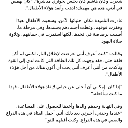
شعرت وكأن هاشم كان يجلس بجواري مباشرة”. “كان يهمس
في أذني، هذه هي مهمتك: اذهب وأنقذ هؤلاء الأطفال”.
غادرت التلميذة مكان اختبائها الآمن، وسحبت الأطفال بعيدًا
وقفزت فوقهم، وغطت أجسادهم بجسدها. وفي مرحلة ما،
أصيبت برصاصة في فخذها. لكنها استمرت في حمايتهم، وتلاوة
صلاة اليهود.
وقالت: “كنت أعرف أنني تعرضت لإطلاق النار، لكنني لم أكن
قلقة حتى، فقد وجهت كل تلك الطاقة التي كانت لدي إلى القوة
وتأكدت من أنني أعرف أنني يجب أن أكون هناك من أجل هؤلاء
الأطفال”.
“إذا كان بإمكاني أن أتخلى عن حياتي لإنقاذ هؤلاء الأطفال، فهذا
ما كنت سأفعله.”
وفي النهاية وجدهم والدها وأخذها للحصول على المساعدة.
“عندما وجدني، أخبرني بعد ذلك، أنني أحمل الفتاة في هذه الذراع
والصبي في هذه الذراع. وكنت أقبلهم للتو.”