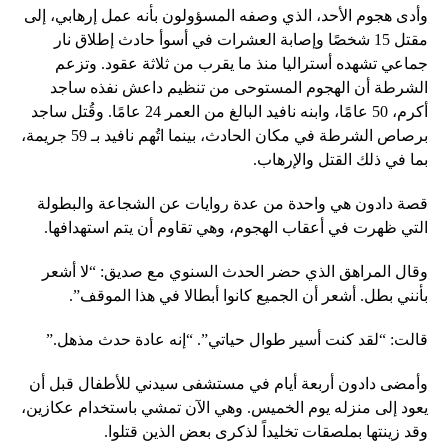
وأدى هجوم الأحد، الذي وصفه المسؤولون بأنه عمل إرهابي، إلى
مقتل 15 شخصًا وإصابة العشرات في أسوأ حادث إطلاق نار
جماعي تشهده أستراليا منذ ما يقرب من ثلاثة عقود. وتزعم
الشرطة أن الهجوم المستوحى من تنظيم داعش نفذه ساجد
أكرم، 50 عامًا، وابنه نافيد البالغ من العمر 24 عامًا. وقُتل ساجد
برصاص الشرطة في مكان الحادث، بينما اتُهم نافيد بـ 59 جريمة،
بما في ذلك القتل والإرهاب.
قصة دادون هي واحدة من عدة روايات عن الشجاعة والبطولة
التي ظهرت في أعقاب الهجوم، وهي تقاوم أن يتم استهدافها.
وقال المراهق الذي حضر الحدث السنوي مع صديق: “لا أشعر
بأنني بطل. أشعر أن الجميع كانوا أبطالا في هذا الموقف”.
قالت: “لقد كنت أسير طوال حياتي”. “إنه عادة حدث مذهل.”
وأمضى دادون أربعة أيام في مستشفى سيدني للأطفال قبل أن
يعود إلى منزله يوم الخميس. وهي الآن تمشي باستخدام عكازين،
وقد زينتها بملصقات تخليداً لذكرى بعض الذين قتلوا.