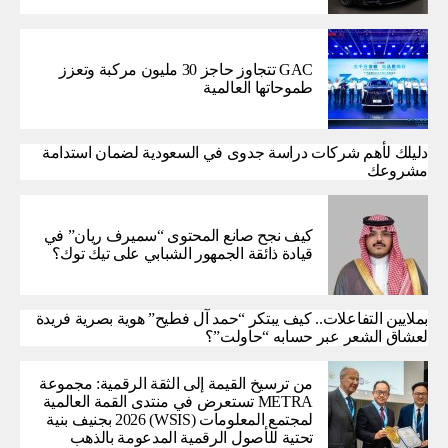
GAC تتجاوز حاجز 30 مليون مركبة وتعزز
طموحاتها العالمية
دليلك لأهم شركات دراسة جدوى في السعودية لضمان استدامة
مشروعك
كيف نجح صانع المحتوى “سميرف ريان” في
قيادة ذائقة الجمهور الشبابي على تيك توك؟
بملايين التفاعلات.. كيف يبتكر “حمد آل فطيح” هوية بصرية فريدة
لعشاق الشعر عبر حسابه “حاولت”؟
من ترسيخ القيمة إلى الثقة الرقمية: مجموعة
METRA تستعرض في منتدى القمة العالمية
لمجتمع المعلومات (WSIS) 2026 بجنيف بنية
تحتية للأصول الرقمية المدعومة بالذهب