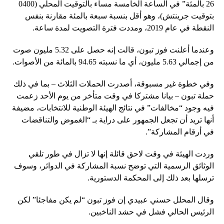
26 بالمئة” في الساعة الخامسة مساء بالتوقيت المحلي (0400
بتوقيت جرينتش)، وهو أقل بنسبة سبعة بالمئة مقارنة بنفس
النقطة في عام 2019، ومددت فترة التصويت لمدة ساعة.
وعندما أعلنت فوز تبون، قالت إنه حصل على 5.32 مليون صوت
من إجمالي 5.63 مليون، أي ما نسبته 94.65 بالمائة من الأصوات.
وفي خطوة غير مسبوقة، أصدرت الحملات الثلاث – بما في ذلك
حملة تبون – بيانا مشتركا في وقت متأخر من يوم الأحد زعمت
فيه وجود “مخالفات” في نتائج الهيئة الوطنية للانتخابات، مضيفة
أنها تريد أن تجعل الجمهور على دراية بـ “الغموض والتناقضات
في أرقام المشاركة”.
وردت الهيئة في وقت لاحق قائلة إنها لا تزال في طور تلقي
الوثائق الرسمية التي توضح نسبة المشاركة في الدوائر، وسوف
ترسلها بعد ذلك إلى المحكمة الدستورية.
وقال المحلل حسني عبيدي إن فوز تبون “لم يكن مفاجئا” لكن
الرئيس الحالي فشل في حشد الناخبين.