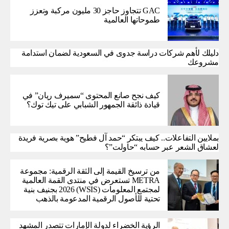
GAC تتجاوز حاجز 30 مليون مركبة وتعزز
طموحاتها العالمية
دليلك لأهم شركات دراسة جدوى في السعودية لضمان استدامة
مشروعك
كيف نجح صانع المحتوى “سميرف ريان” في
قيادة ذائقة الجمهور الشبابي على تيك توك؟
بملايين التفاعلات.. كيف يبتكر “حمد آل فطيح” هوية بصرية فريدة
لعشاق الشعر عبر حسابه “حاولت”؟
من ترسيخ القيمة إلى الثقة الرقمية: مجموعة
METRA تستعرض في منتدى القمة العالمية
لمجتمع المعلومات (WSIS) 2026 بجنيف بنية
تحتية للأصول الرقمية المدعومة بالذهب
الرؤية الخضراء لدولة الإمارات تتصدر المشهد