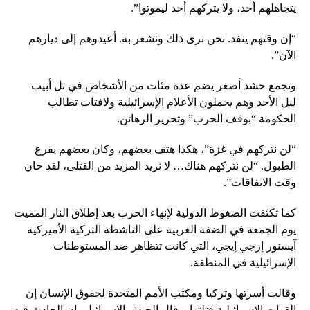
يتجاهلهم أحد، ولا يتركهم أحد ليموتوا”.
“إن وقتهم ينفد. نحن نرى ذلك ونشعر به. أعيدوهم إلى ديارهم
الآن”.
وتجمع حشد أصغر يضم عدة مئات من الأشخاص في تل أبيب
ليل الأحد وهم يحملون الأعلام الإسرائيلية ولافتات تطالب
الحكومة “بوقف الحرب” وتحرير الرهائن.
“لن نتركهم في غزة”، هكذا هتف بعضهم، وكان بعضهم يقرع
الطبول. “لن نتركهم هناك… لا نريد المزيد من القتلى، لقد حان
وقت الاتفاقات”.
كما تكثفت الضغوط الدولية لإنهاء الحرب بعد إطلاق النار المميت
يوم الجمعة في الضفة الغربية على الناشطة التركية الأميركية
آيسنور إزجي إيجي، التي كانت تتظاهر ضد المستوطنات
الإسرائيلية في المنطقة.
وقالت أسرتها وتركيا ومكتب الأمم المتحدة لحقوق الإنسان إن
القوات الإسرائيلية قتلتها. وقال الجيش الإسرائيلي إن الحادث قيد