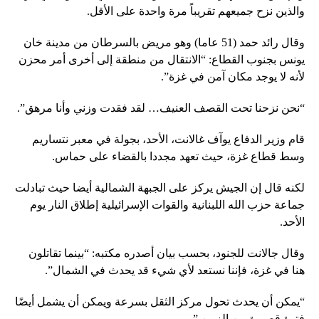
والذين نزح جميعهم تقريباً مرة واحدة على الأقل.
وقال رائد حمد (51 عاما) وهو مريض بالسرطان من مدينة خان
يونس بجنوب القطاع: “الانتقال من منطقة إلى أخرى أمر محزن
لأنه لا يوجد مكان آمن في غزة”.
“نحن نزحنا تحت القصف العنيف… لقد فقدت وزني وأنا مرهق”.
قام وزير الدفاع يوآف غالانت، الأحد، بجولة في معبر نتساريم
وسط قطاع غزة، حيث تعهد مجددا بالقضاء على حماس.
لكنه قال إن الجيش يركز على الجبهة الشمالية أيضا حيث تبادلت
جماعة حزب الله اللبنانية والقوات الإسرائيلية إطلاق النار يوم
الأحد.
وقال جالانت للجنود، بحسب بيان أصدره مكتبه: “بينما تقاتلون
هنا في غزة، فإننا نستعد لأي شيء قد يحدث في الشمال”.
“يمكن أن يحدث تحول مركز الثقل بسرعة ويمكن أن يشمل أيضًا
فترة قصيرة من الزمن.”