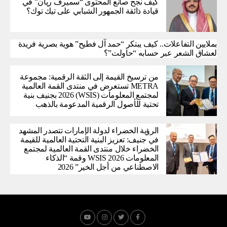
كيف نجح صانع المحتوى “سميرف ريان” في
قيادة ذائقة الجمهور الشبابي على تيك توك؟
بملايين التفاعلات.. كيف يبتكر “حمد آل فطيح” هوية بصرية فريدة
لعشاق الشعر عبر حسابه “حاولت”؟
من ترسيخ القيمة إلى الثقة الرقمية: مجموعة
METRA تستعرض في منتدى القمة العالمية
لمجتمع المعلومات (WSIS) 2026 بجنيف بنية
تحتية للأصول الرقمية المدعومة بالذهب
الرؤية الخضراء لدولة الإمارات تتصدر المشهد
في جنيف: تعزيز البنية التحتية العالمية للقيمة
الخضراء خلال منتدى القمة العالمية لمجتمع
المعلومات WSIS 2026 وقمة “الذكاء
الاصطناعي من أجل الخير” 2026