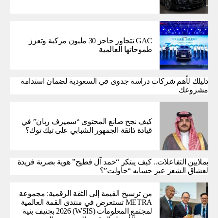
GAC تتجاوز حاجز 30 مليون مركبة وتعزز
طموحاتها العالمية
دليلك لأهم شركات دراسة جدوى في السعودية لضمان استدامة
مشروعك
كيف نجح صانع المحتوى “سميرف ريان” في
قيادة ذائقة الجمهور الشبابي على تيك توك؟
بملايين التفاعلات.. كيف يبتكر “حمد آل فطيح” هوية بصرية فريدة
لعشاق الشعر عبر حسابه “حاولت”؟
من ترسيخ القيمة إلى الثقة الرقمية: مجموعة
METRA تستعرض في منتدى القمة العالمية
لمجتمع المعلومات (WSIS) 2026 بجنيف بنية