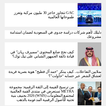
GAC تتجاوز حاجز 30 مليون مركبة وتعزز
طموحاتها العالمية
دليلك لأهم شركات دراسة جدوى في السعودية لضمان استدامة
مشروعك
كيف نجح صانع المحتوى “سميرف ريان” في
قيادة ذائقة الجمهور الشبابي على تيك توك؟
بملايين التفاعلات.. كيف يبتكر “حمد آل فطيح” هوية بصرية فريدة
لعشاق الشعر عبر حسابه “حاولت”؟
من ترسيخ القيمة إلى الثقة الرقمية: مجموعة
METRA تستعرض في منتدى القمة العالمية
لمجتمع المعلومات (WSIS) 2026 بجنيف بنية
تحتية للأصول الرقمية المدعومة بالذهب