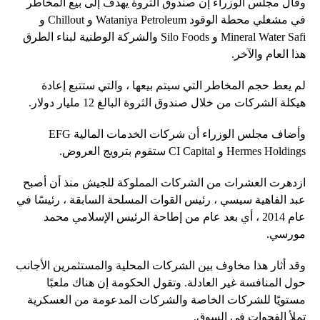
وقال مجلس الوزراء إن صندوق الثروة يهدف إلى بيع المخاطر
في مشغلي محطة الوقود Wataniya Petroleum و Chillout و
Mineral Water Safi و Silo Foods والشركة الوطنية لبناء الطرق
هذا العام والآخر.
لم يعط حجم المخاطر التي سيتم بيعها ، والتي ستتبع إعادة
هيكلة الشركات من خلال صندوق الثروة البالغ 12 مليار دولار.
وأضاف مجلس الوزراء أن شركات الخدمات المالية EFG
Hermes Holdings و CI Capital ستقوم بترويج العروض.
ازدهرت العشرات من الشركات المملوكة للجيش منذ أن أصبح
عبد الفاهية سيسي ، رئيس القوات المسلحة السابقة ، رئيسًا في
عام 2014 ، أي بعد عام من إطاحة الرئيس الإسلامي محمد
مورسي.
وقد أثار هذا مخاوف بين الشركات المحلية والمستثمرين الأجانب
حول المنافسة غير العادلة. وتقول الحكومة إن هناك ملعبًا
مستويًا للشركات الخاصة والشركات المدعومة من العسكرية
تملأ الفجوات في السوق.