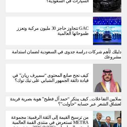
السيارات في السعودية؟
GAC تتجاوز حاجز 30 مليون مركبة وتعزز
طموحاتها العالمية
دليلك لأهم شركات دراسة جدوى في السعودية لضمان استدامة
مشروعك
كيف نجح صانع المحتوى “سميرف ريان” في
قيادة ذائقة الجمهور الشبابي على تيك توك؟
بملايين التفاعلات.. كيف يبتكر “حمد آل فطيح” هوية بصرية فريدة
لعشاق الشعر عبر حسابه “حاولت”؟
من ترسيخ القيمة إلى الثقة الرقمية: مجموعة
METRA تستعرض في منتدى القمة العالمية