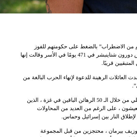
يوم من الاضطراب” بالضغط على حكومتهم للفوز
بإطلاق سراح الرهائن في غزة ، انعكس دورون شتاينبشر في 471 يومًا في الأسر وقالت إنها
متبقيين قريبًا.
ت العائلات الرهينة للدعوة لإنهاء الحرب البالغة من
”.
في الوقت الحاضر ، لا يمكنها إلا أن تصلي من خلال الـ 50 الرهائن الباقين في غزة ، الذين
ن حوالي 20 لا يزالون يعيشون ، على الرغم من العديد من المحاولات
إطلاق النار بين إسرائيل وحماس.
لي وزيف بيرمان ، محتجزين من قبل المجموعة