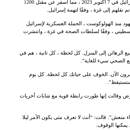
المتشددة الفلسطينية التي هاجمت إسرائيل في 7 أكتوبر 2023 ، مما أسفر عن مقتل 1200
ليهود منذ الهولوكوست ، الحملة العسكرية لإسرائيل
ة ، حيث قُتل أكثر من 62000 فلسطيني ، وفقًا لسلطات الصحة في غزة ، وانتشرت
ع الرهائن إلى المنزل. كل لحظة ، كل ثانية ، هم في
وضع الصحي سيء للغاية”.
رون الآن. الخوف على حياتك كل لحظة. كل يوم
ستستيقظ”.
32 عامًا ، تحت الأرض وقالت إنها طورت رابطة قوية مع شابات أخريات
اء منعش”. قالت: “أنت لا تعرف متى يكون الأمر ليلا
د يمكنها الوقوف.