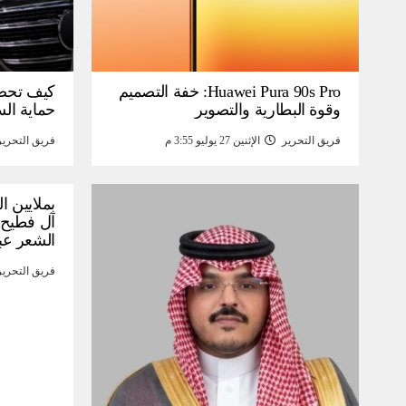
Huawei Pura 90s Pro: خفة التصميم
كيف تحص
وقوة البطارية والتصوير
حماية ال
فريق التحرير
الإثنين 27 يوليو 3:55 م
فريق التحرير
بملايين ا
آل فطيح”
الشعر عب
فريق التحرير