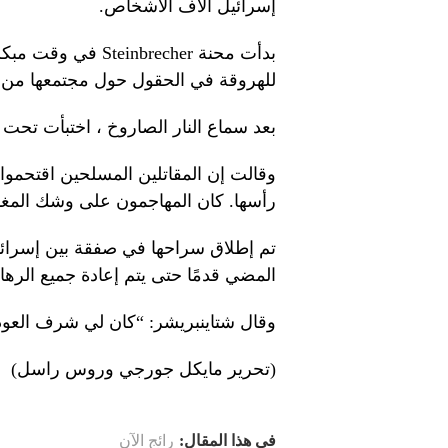
إسرائيل آلاف الأشخاص.
للهروقة في الحقول حول مجتمعها من Kibbutz Kfar Aza في جنوب إسرائيل.
بعد سماع النار الصاروخ ، اختبأت تحت 
وقالت إن المقاتلين المسلحين اقتحموا
رأسها. كان المهاجمون على وشك المغاد
تم إطلاق سراحها في صفقة بين إسرائيل 
المضي قدمًا حتى يتم إعادة جميع الرها
وقال شتاينبريشر: “كان لي شرف العودة
(تحرير مايكل جورجي وروس راسل)
في هذا المقال:
رائج الآن