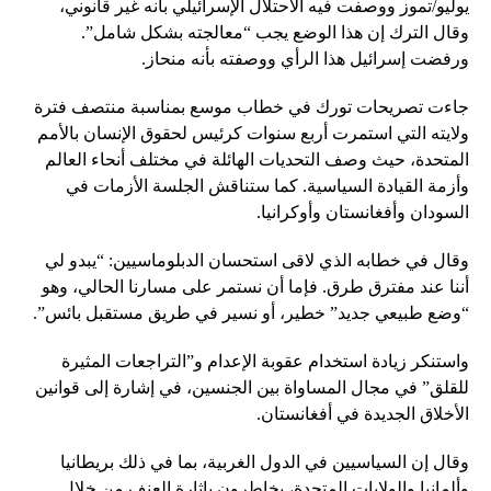
يوليو/تموز ووصفت فيه الاحتلال الإسرائيلي بأنه غير قانوني،
وقال الترك إن هذا الوضع يجب “معالجته بشكل شامل”.
ورفضت إسرائيل هذا الرأي ووصفته بأنه منحاز.
جاءت تصريحات تورك في خطاب موسع بمناسبة منتصف فترة
ولايته التي استمرت أربع سنوات كرئيس لحقوق الإنسان بالأمم
المتحدة، حيث وصف التحديات الهائلة في مختلف أنحاء العالم
وأزمة القيادة السياسية. كما ستناقش الجلسة الأزمات في
السودان وأفغانستان وأوكرانيا.
وقال في خطابه الذي لاقى استحسان الدبلوماسيين: “يبدو لي
أننا عند مفترق طرق. فإما أن نستمر على مسارنا الحالي، وهو
“وضع طبيعي جديد” خطير، أو نسير في طريق مستقبل بائس”.
واستنكر زيادة استخدام عقوبة الإعدام و”التراجعات المثيرة
للقلق” في مجال المساواة بين الجنسين، في إشارة إلى قوانين
الأخلاق الجديدة في أفغانستان.
وقال إن السياسيين في الدول الغربية، بما في ذلك بريطانيا
وألمانيا والولايات المتحدة، يخاطرون بإثارة العنف من خلال