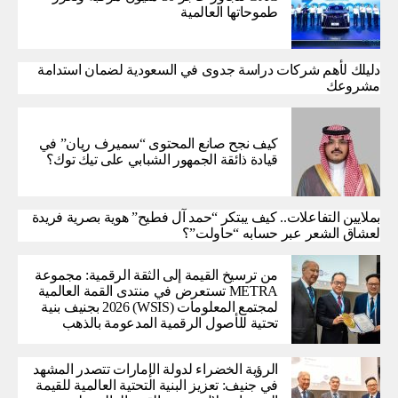
طموحاتها العالمية
دليلك لأهم شركات دراسة جدوى في السعودية لضمان استدامة
مشروعك
كيف نجح صانع المحتوى “سميرف ريان” في
قيادة ذائقة الجمهور الشبابي على تيك توك؟
بملايين التفاعلات.. كيف يبتكر “حمد آل فطيح” هوية بصرية فريدة
لعشاق الشعر عبر حسابه “حاولت”؟
من ترسيخ القيمة إلى الثقة الرقمية: مجموعة
METRA تستعرض في منتدى القمة العالمية
لمجتمع المعلومات (WSIS) 2026 بجنيف بنية
تحتية للأصول الرقمية المدعومة بالذهب
الرؤية الخضراء لدولة الإمارات تتصدر المشهد
في جنيف: تعزيز البنية التحتية العالمية للقيمة