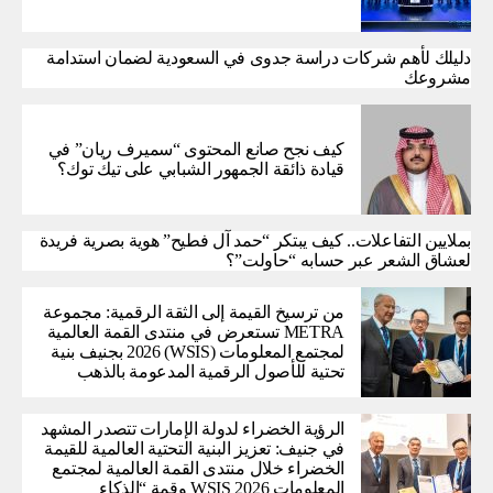
دليلك لأهم شركات دراسة جدوى في السعودية لضمان استدامة
مشروعك
كيف نجح صانع المحتوى “سميرف ريان” في
قيادة ذائقة الجمهور الشبابي على تيك توك؟
بملايين التفاعلات.. كيف يبتكر “حمد آل فطيح” هوية بصرية فريدة
لعشاق الشعر عبر حسابه “حاولت”؟
من ترسيخ القيمة إلى الثقة الرقمية: مجموعة
METRA تستعرض في منتدى القمة العالمية
لمجتمع المعلومات (WSIS) 2026 بجنيف بنية
تحتية للأصول الرقمية المدعومة بالذهب
الرؤية الخضراء لدولة الإمارات تتصدر المشهد
في جنيف: تعزيز البنية التحتية العالمية للقيمة
الخضراء خلال منتدى القمة العالمية لمجتمع
المعلومات WSIS 2026 وقمة “الذكاء