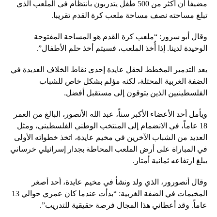
مضيفا أن أكثر من 500 طفل يتدربون بانتظام في الملعب الذي
تبلغ مساحته نصف مساحة ملعب كرة القدم تقريبا.
وقال أبو سرور: “ملعب كرة القدم هو المساحة المفتوحة
الوحيدة لدينا. إذا أُخذ الملعب، فسيتم أخذ حلم الأطفال”.
يعد التدمير المخطط لحقل عايدة إحدى نقاط الخلاف العديدة في
الضفة الغربية المحتلة، لكنه مؤلم بشكل خاص للشباب
الفلسطينيين الذين يتوقون إلى مستقبل أفضل.
ويأمل أحد الأعضاء الأكبر سناً، عبد الله الأنصور، البالغ من العمر
18 عاماً، في الانضمام إلى المنتخب الوطني الفلسطيني، ومثل
العديد من الشباب الآخرين في مخيم عايدة، اتخذ خطواته الأولى
في المباراة على أرض الملعب المحاطة بجدار إسرائيلي خرساني
يبلغ ارتفاعه ثمانية أمتار.
وقال أنصورور، الذي ولد ونشأ في مخيم عايدة، أحد أصغر
المخيمات في الضفة الغربية: “بدأت عندما كان عمري حوالي 13
عاماً. وقد أعطاني هذا المجال فرصة حقيقية للتدريب”.