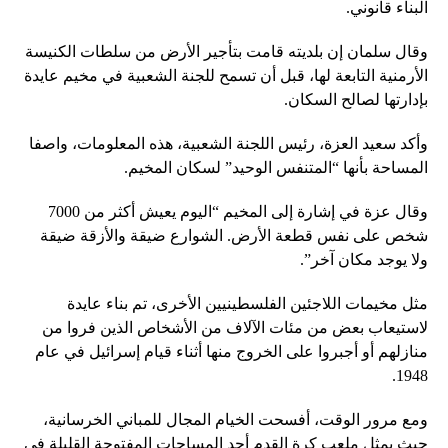
البناء قانوني.
وقال سلمان إن بلديته قامت بتأجير الأرض من سلطات الكنيسة
الأرمنية التابعة لها، قبل أن تسمح للجنة الشعبية في مخيم عايدة
بإدارتها لصالح السكان.
وأكد سعيد العزة، رئيس اللجنة الشعبية، هذه المعلومات، واصفا
المساحة بأنها “المتنفس الوحيد” لسكان المخيم.
وقال عزة في إشارة إلى المخيم “اليوم يعيش أكثر من 7000
شخص على نفس قطعة الأرض. الشوارع ضيقة والأزقة ضيقة
ولا يوجد مكان آخر”.
مثل مخيمات اللاجئين الفلسطينيين الأخرى، تم بناء عايدة
لاستيعاب بعض من مئات الآلاف من الأشخاص الذين فروا من
منازلهم أو أجبروا على الخروج منها أثناء قيام إسرائيل في عام
1948.
ومع مرور الوقت، أفسحت الخيام المجال للمباني الخرسانية،
حيث يمثل ملعب كرة القدم أحد المساحات المفتوحة القليلة في