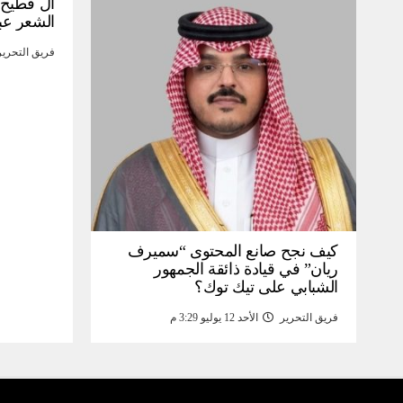
آل فطيح”
الشعر عب
فريق التحرير
كيف نجح صانع المحتوى “سميرف
ريان” في قيادة ذائقة الجمهور
الشبابي على تيك توك؟
فريق التحرير
الأحد 12 يوليو 3:29 م