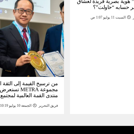
 هوية بصرية فريدة لعشاق
ر حسابه “حاولت”؟
السبت 11 يوليو 1:07 ص
من ترسيخ القيمة إلى الثقة ا
مجموعة METRA تست
منتدى القمة العالمية لمجتمع
المعلومات (
فريق التحرير
الجمعة 10 يوليو 10:19 م
تحتية للأصول الرقمية المدع
بالذهب