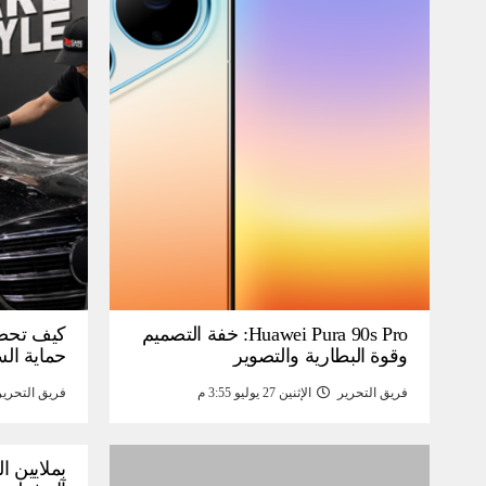
Huawei Pura 90s Pro: خفة التصميم
كيف تحص
وقوة البطارية والتصوير
حماية ال
فريق التحرير
الإثنين 27 يوليو 3:55 م
فريق التحرير
بملايين ا