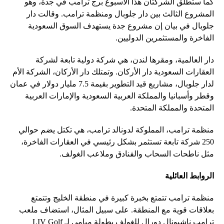
كما ستطلق الشركتان هذا الأسبوع برج ترامب في جدة، وهو
المشروع الثالث بين دار جلوبال ومنظمة ترامب. وقالت دار
جلوبال في بيان إن مشروع جدة يستهدف السوق السعودية
الفاخرة والمستثمرين الدوليين.
دار العالمية، ومقرها لندن، هي شركة دولية تابعة لشركة
العقارات السعودية دار الأركان. وتمتلك دار الأركان، الشركة الأم
لدار جلوبال، مشاريع قيد التطوير بقيمة 7.5 مليار دولار في عمان
وقطر وأسبانيا والمملكة العربية السعودية والإمارات العربية
المتحدة والمملكة المتحدة.
منظمة ترامب، المملوكة لدونالد ترامب، هي تكتل يضم حوالي
250 شركة تابعة تستثمر بشكل رئيسي في العقارات الفاخرة،
مثل ناطحات السحاب والفنادق وملاعب الغولف.
الروابط العائلية
منظمة ترامب
تتمتع بخبرة كبيرة في منطقة الخليج وتتمتع
بعلاقات قوية مع المنطقة. على سبيل المثال، استضاف ملعب
ترامب ناشيونال دورال للغولف بطولة ميامي لـ LIV Golf