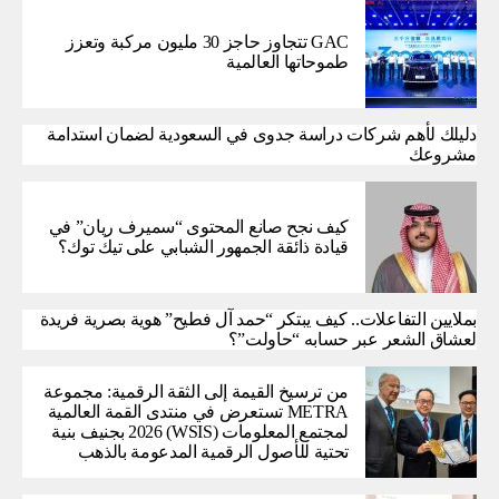
GAC تتجاوز حاجز 30 مليون مركبة وتعزز
طموحاتها العالمية
دليلك لأهم شركات دراسة جدوى في السعودية لضمان استدامة
مشروعك
كيف نجح صانع المحتوى “سميرف ريان” في
قيادة ذائقة الجمهور الشبابي على تيك توك؟
بملايين التفاعلات.. كيف يبتكر “حمد آل فطيح” هوية بصرية فريدة
لعشاق الشعر عبر حسابه “حاولت”؟
من ترسيخ القيمة إلى الثقة الرقمية: مجموعة
METRA تستعرض في منتدى القمة العالمية
لمجتمع المعلومات (WSIS) 2026 بجنيف بنية
تحتية للأصول الرقمية المدعومة بالذهب