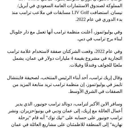
المملوكة لصندوق الاستثمارات العامة السعودي في أبريل/
نيسان. استضافت LIV Golf مسابقات في ملاعب ترامب منذ
بدء الدوري في عام 2022.
وفي يوليو/تموز، أعلنت منظمة ترامب أنها تعمل مع دار جلوبال
لبناء برج ترامب في دبي.
وفي عام 2022، وقعت الشركتان صفقة لاستخدام علامة ترامب
التجارية في مشروع بقيمة 4 مليارات دولار في عمان، يشمل
ملعبًا للجولف وفندقًا وفيلات.
وقال إريك ترامب، أحد أبناء الرئيس المنتخب، لصحيفة فايننشال
تايمز في يوليو/تموز، إن منظمة ترامب تريد متابعة المزيد من
الصفقات في الشرق الأوسط.
وسافر الابن الأكبر لترامب، دونالد ترامب جونيور، الذي يدير
أعمال العائلة مع إريك، إلى عمان ودبي في يونيو/حزيران. ونشر
ترامب جونيور على حسابه على “تيك توك” أنه قام “برحلة
نهارية” إلى المنطقة للاطمئنان على مشاريع العائلة في عمان