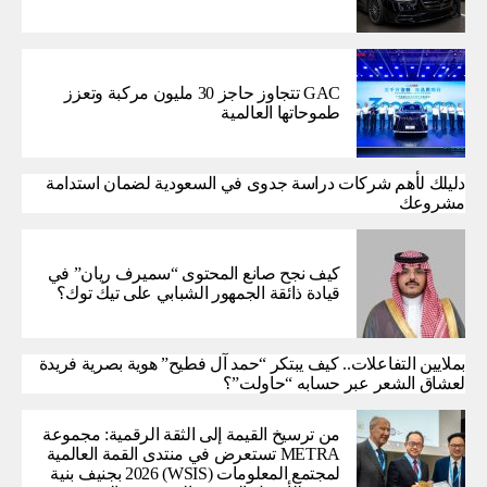
GAC تتجاوز حاجز 30 مليون مركبة وتعزز
طموحاتها العالمية
دليلك لأهم شركات دراسة جدوى في السعودية لضمان استدامة
مشروعك
كيف نجح صانع المحتوى “سميرف ريان” في
قيادة ذائقة الجمهور الشبابي على تيك توك؟
بملايين التفاعلات.. كيف يبتكر “حمد آل فطيح” هوية بصرية فريدة
لعشاق الشعر عبر حسابه “حاولت”؟
من ترسيخ القيمة إلى الثقة الرقمية: مجموعة
METRA تستعرض في منتدى القمة العالمية
لمجتمع المعلومات (WSIS) 2026 بجنيف بنية