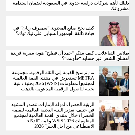
دليلك لأهم شركات دراسة جدوى في السعودية لضمان استدامة
مشروعك
كيف نجح صانع المحتوى “سميرف ريان” في
قيادة ذائقة الجمهور الشبابي على تيك توك؟
بملايين التفاعلات.. كيف يبتكر “حمد آل فطيح” هوية بصرية فريدة
لعشاق الشعر عبر حسابه “حاولت”؟
من ترسيخ القيمة إلى الثقة الرقمية: مجموعة
METRA تستعرض في منتدى القمة العالمية
لمجتمع المعلومات (WSIS) 2026 بجنيف بنية
تحتية للأصول الرقمية المدعومة بالذهب
الرؤية الخضراء لدولة الإمارات تتصدر المشهد
في جنيف: تعزيز البنية التحتية العالمية للقيمة
الخضراء خلال منتدى القمة العالمية لمجتمع
المعلومات WSIS 2026 وقمة “الذكاء
الاصطناعي من أجل الخير” 2026