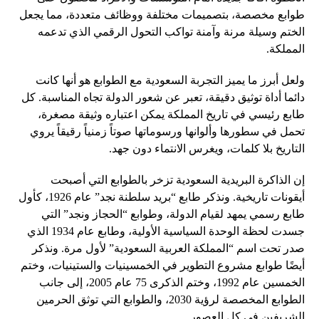
طوابع مخصصة، بتصميمات مختلفة ووظائف متعددة، مما يجعل
الختم وسيلة مرنة وآمنة تواكب التحول الرقمي الذي تدعمه
المملكة.
ولعل أبرز ما يميز التجربة السعودية مع الطوابع هو أنها كانت
دائما أداة توثيق دقيقة، تعبر عن شعور الدولة تجاه المناسبة. كل
طابع رئيسي في تاريخ المملكة يمكن اعتباره وثيقة مصغرة،
تحمل في سطورها وألوانها ورسوماتها صوتاً زمنياً رقيقاً يروي
التاريخ بلا كلمات، ويغرس الانتماء دون جهد.
إن الذاكرة البريدية السعودية تزخر بالطوابع التي أصبحت
أيقونات تاريخية. ونذكر طابع “بريد سلطنة نجد” عام 1926، كأول
طابع رسمي يمهد لقيام الدولة، وطوابع “الحجاز ونجد” التي
جسدت لحظة الوحدة السياسية الأولية، وطابع عام 1934 الذي
صدر تحت اسم “المملكة العربية السعودية” لأول مرة. ونذكر
أيضًا طوابع مشروع التطوير في الخمسينيات والستينيات، وختم
الخمسين عام 1992، وختم الذكرى 75 عام 2005، إلى جانب
الطوابع المخصصة لرؤية 2030، والطوابع التي توثق الحرمين
الشريفين في كل العصور.