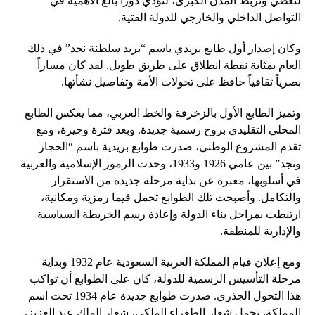
لتغطي وتربط المدن الكبرى، لتؤدي دوراً بالغ الأهمية في
التواصل الداخلي والخارجي للدولة الفتية.
وكان إصدار أول طابع بريدي باسم “بريد سلطنة نجد” في ذلك
العام بمثابة نقطة انطلاق على طريق طويل. لقد كان مساراً
بصرياً ثقافياً حافظ على تحولات الأمة وتفاصيل نشأتها.
وتميز الطابع الأول بالزخرفة والخط العربي، مما يعكس الطابع
المحلي التقليدي بروح رسمية جديدة. وبعد فترة وجيزة، ومع
تقدم المشروع الوطني، صدرت طوابع بريدية باسم “الحجاز
ونجد” بين عامي 1926 و1933، وحدت الرموز الإسلامية والعربية
في أسلوبها، معبرة عن بداية مرحلة جديدة من الاستقرار
والتكامل. وأصبحت تلك الطوابع تحمل قيما رمزية ومكانية،
ارتبطت بمراحل بناء الدولة وإعادة رسم الخريطة السياسية
والإدارية للمنطقة.
ومع إعلان قيام المملكة العربية السعودية عام 1932 وبداية
مرحلة التأسيس الرسمية للدولة، كان على الطوابع أن تواكب
هذا التحول الجذري. صدرت طوابع جديدة عام 1934 تحت اسم
المملكة، تحمل شعار الطغراء الملكي، شعار الملك عبد العزيز،