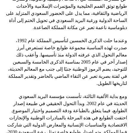
طوابع توثق القمم الخليجية والمؤتمرات الإسلامية والأحداث
الرياضية والثقافية، مما يدل على الحضور السعودي المتزايد على
الساحة الدولية ورغبة البريد السعودي في تحويل الختم إلى أداة
دبلوماسية ناعمة تعبر عن مكانة المملكة الصاعدة.
وعندما حلت الذكرى الخمسين لتأسيس المملكة عام 1992،
صدرت لهذه المناسبة مجموعة طوابع خاصة تستعرض أبرز
معالم التحول الذي عرفته الدولة منذ تأسيسها. وأعقب ذلك
إصدار آخر في عام 2005 بمناسبة الذكرى الخامسة والسبعين
للتوحيد، يضم الرموز الوطنية جنبًا إلى جنب مع المعالم الحديثة،
في لفتة بصرية تعبر عن التقاء الماضي بالحاضر وتقدير المملكة
لتاريخها الطويل.
ومع بداية الألفية الثالثة، تأسست مؤسسة البريد السعودي
الحديثة في عام 2002. وبدأ التحول الحقيقي في طبيعة إصدار
الطوابع، فيما يتعلق بالطباعة ودقة التصميم واختيار الموضوع.
احتفت الطوابع في هذه المرحلة بالمبادرات الوطنية والإنجازات
الاقتصادية والمناسبات الإنسانية والمعارض الدولية التي شاركت
فيها المملكة. وتم إصدار طوابع خاصة تمثل رؤية السعودية 2030،