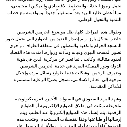
تحمل رموز الحداثة والتخطيط الاقتصادي والتمكين المجتمعي،
مما أعطى طابع البريد بعداً مستقبلياً جديداً، ومواءمته مع خطاب
التنمية والتحول الوطني.
وطوال هذه المراحل كلها، ظل موضوع الحرمين الشريفين
حاضرا بشكل بارز. وتم إصدار العديد من الطوابع التي تحمل صور
المسجد الحرام والكعبة والمصلين في منطقة الطواف، وأخرى
تصور المسجد النبوي وقبابه ومآذنه وزواره. امتدت هذه القضايا
لعقود متتالية، وكانت دائما تعبر عن مركزية الدين في هوية
الدولة ودور المملكة الفريد في خدمة الحرمين الشريفين
وضيوف الرحمن. وشكلت هذه الطوابع رسائل مودة وإجلال
موجهة إلى العالم الإسلامي، تسجل بصريًا الرعاية المستمرة
للأماكن المقدسة.
وشهد البريد السعودي في السنوات الأخيرة قفزة تكنولوجية
ملحوظة تمثلت في إطلاق الطوابع الإلكترونية أو الطوابع
الرقمية. يتم إنشاء هذه الطوابع إلكترونيًا عند الطلب ويتم
إرسالها أو طباعتها وفقًا لتفضيلات المستخدم. وفتحت هذه
الخطوة آفاقاً جديدة أمام المؤسسات والأفراد للحصول على