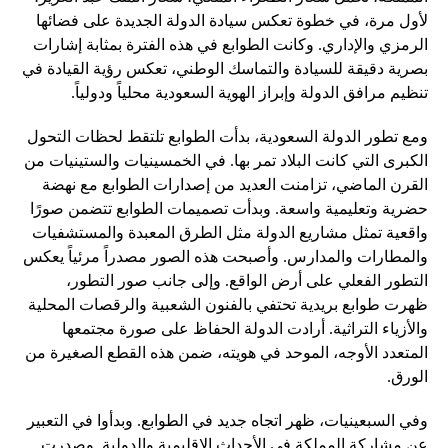
لأول مرة، في خطوة تعكس سيادة الدولة الجديدة على فضائها
الرمزي والإداري. وكانت الطوابع في هذه الفترة بمثابة إشارات
بصرية دقيقة للسيادة والتماسك الوطني، تعكس رؤية القيادة في
تنظيم مرافق الدولة وإبراز الهوية السعودية محلياً ودولياً.
ومع تطور الدولة السعودية، بدأت الطوابع تلتقط لحظات التحول
الكبرى التي كانت البلاد تمر بها. في الخمسينيات والستينيات من
القرن الماضي، تزامنت العديد من إصدارات الطوابع مع نهضة
حضرية وتعليمية واسعة. وبدأت تصميمات الطوابع تتضمن صورًا
واقعية تمثل مشاريع الدولة مثل الطرق المعبدة والمستشفيات
والمطارات والمدارس. وأصبحت هذه الصور مصدراً مرئياً يعكس
التطور الفعلي على أرض الواقع. وإلى جانب صور التطور،
ظهرت طوابع بريدية تحتفي بالفنون الشعبية والرقصات المحلية
والأزياء التراثية. أرادت الدولة الحفاظ على صورة مجتمعها
المتعدد الأوجه، الموحد في هويته، ضمن هذه القطع الصغيرة من
الورق.
وفي السبعينيات، ظهر اتجاه جديد في الطوابع. وبدأوا في التعبير
عن مشاركة المملكة في الأحداث الإقليمية والدولية. وصدرت