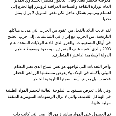
معرضة للخطر أيضًا. وقال الدكتور منتصر الحسناوي المدير
العام لوزارة الثقافة والسياحة العراقية لرويترز إنها تحتاج إلى
اهتمام وترميم بشكل عاجل لكن نقص التمويل لا يزال يمثل
تحديا.
لقد عانت البلاد بالفعل من عقود من الحرب التي هددت هياكلها
التاريخية، من الحرب مع إيران في الثمانينيات، إلى حرب الخليج
في أوائل التسعينيات، والغزو الذي قادته الولايات المتحدة عام
2003 والذي أعقبه عنف المتمردين، وصعود وسقوط تنظيم
الدولة الإسلامية (داعش) المتطرف.
وآخر التحديات التي تواجهها هو تغير المناخ الذي يغير النظام
البيئي بأكمله في البلاد، ولا يعرض مستقبلها الزراعي للخطر
فحسب، بل يعرض أيضا بصمتها التاريخية للخطر.
وفي بابل، تعرض مستويات الملوحة العالية للخطر المواد الطينية
في الهياكل القديمة، والتي لا تزال الرسومات السومرية المتقنة
مرئية عليها.
تم الحصول على المواد مباشرة من الأراضي التي كانت ذات