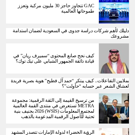
GAC تتجاوز حاجز 30 مليون مركبة وتعزز
طموحاتها العالمية
دليلك لأهم شركات دراسة جدوى في السعودية لضمان استدامة
مشروعك
كيف نجح صانع المحتوى “سميرف ريان” في
قيادة ذائقة الجمهور الشبابي على تيك توك؟
بملايين التفاعلات.. كيف يبتكر “حمد آل فطيح” هوية بصرية فريدة
لعشاق الشعر عبر حسابه “حاولت”؟
من ترسيخ القيمة إلى الثقة الرقمية: مجموعة
METRA تستعرض في منتدى القمة العالمية
لمجتمع المعلومات (WSIS) 2026 بجنيف بنية
تحتية للأصول الرقمية المدعومة بالذهب
الرؤية الخضراء لدولة الإمارات تتصدر المشهد