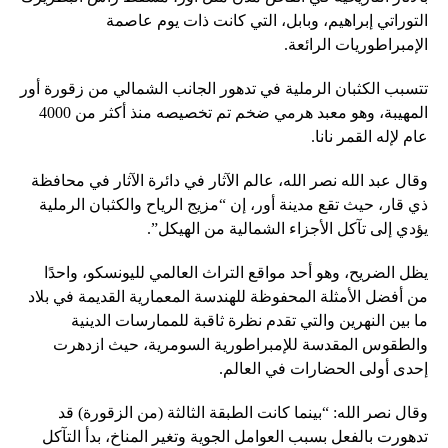
التوراتي إبراهيم، وبابل، التي كانت ذات يوم عاصمة
الإمبراطوريات الرائعة.
تتسبب الكثبان الرملية في تدهور الجانب الشمالي من زقورة أور
المهيبة، وهو معبد هرمي ضخم تم تخصيصه منذ أكثر من 4000
عام لإله القمر نانا.
وقال عبد الله نصر الله، عالم الآثار في دائرة الآثار في محافظة
ذي قار، حيث تقع مدينة أور، إن “مزيج الرياح والكثبان الرملية
يؤدي إلى تآكل الأجزاء الشمالية من الهيكل”.
يظل الضريح، وهو أحد مواقع التراث العالمي لليونسكو، واحدًا
من أفضل الأمثلة المحفوظة للهندسة المعمارية القديمة في بلاد
ما بين النهرين والتي تقدم نظرة ثاقبة للممارسات الدينية
والطقوس المقدسة للإمبراطورية السومرية، حيث ازدهرت
إحدى أولى الحضارات في العالم.
وقال نصر الله: “بينما كانت الطبقة الثالثة (من الزقورة) قد
تدهورت بالفعل بسبب العوامل الجوية وتغير المناخ، بدأ التآكل