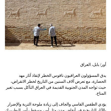
أور/ بابل، العراق
يدق المسؤولون العراقيون ناقوس الخطر لإنقاذ آثار مهد
الحضارة، مع تعرض آلاف السنين من التاريخ لخطر الانقراض،
حيث تواجه المدن الجنوبية القديمة في العراق التآكل بسبب تغير
المناخ.
يؤدي الطقس القاسي والجاف إلى زيادة ملوحة التربة والإضرار
بالآثار التاريخية في أنقاض مدن مثل أور، مسقط رأس البطريرك