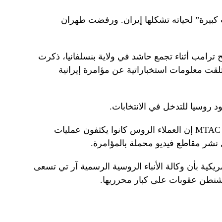
ت كبيرة” لحياته تشكلها إيران. ورفضت طهران
مسلح ترامب أثناء تجمع حاشد في ولاية بنسلفانيا، ذكرت
لقت معلومات استخباراتية عن مؤامرة إيرانية
روسيا للتدخل في الانتخابات.
وفي وقت سابق من هذا الشهر، قالت MTAC إن العملاء الروس كانوا يكثفون عمليات
نشر مقاطع فيديو محملة بالمؤامرة.
يكية بأن وكالة الأنباء الروسية الرسمية آر تي تسعى
اشنطن عقوبات على كبار محرريها.