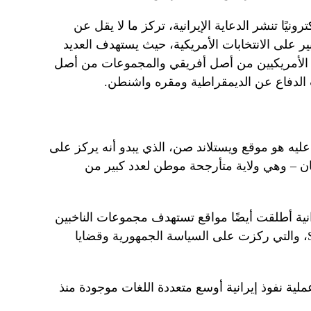
كونة من 19 موقعًا إلكترونيًا تنشر الدعاية الإيرانية، تركز ما لا يقل عن
بير على الانتخابات الأمريكية، حيث يستهدف العديد
 الأمريكيين من أصل أفريقي والمجموعات من أصل
الدفاع عن الديمقراطية ومقره واشنطن.
ليه هو موقع ويستلاند صن، الذي يبدو أنه يركز على
ان – وهي ولاية متأرجحة موطن لعدد كبير من
لة الإيرانية أطلقت أيضًا مواقع تستهدف مجموعات الناخبين
المحافظة، بما في ذلك Savannah Time، والتي ركزت على السياسة الجمهورية وقضايا
ية نفوذ إيرانية أوسع متعددة اللغات موجودة منذ