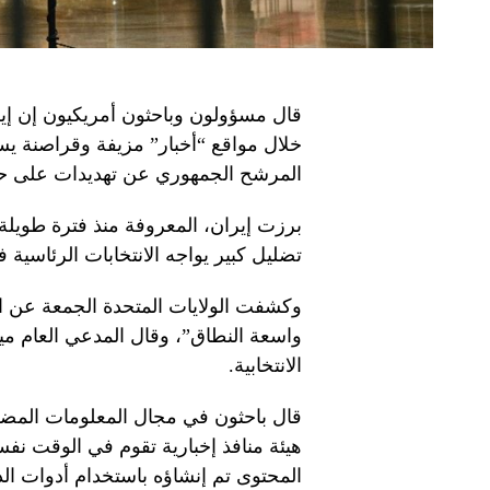
قال مسؤولون وباحثون أمريكيون إن إير
خلال مواقع “أخبار” مزيفة وقراصنة يس
المرشح الجمهوري عن تهديدات على حيا
برزت إيران، المعروفة منذ فترة طويلة 
تضليل كبير يواجه الانتخابات الرئاسية في 5 تشرين الثاني/نوف
وكشفت الولايات المتحدة الجمعة عن اته
واسعة النطاق”، وقال المدعي العام مير
الانتخابية.
قال باحثون في مجال المعلومات المضللة 
هيئة منافذ إخبارية تقوم في الوقت نفسه
المحتوى تم إنشاؤه باستخدام أدوات ال