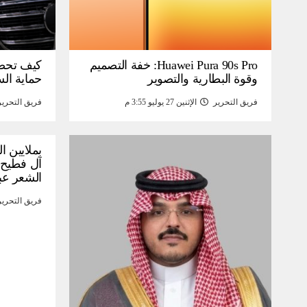
Huawei Pura 90s Pro: خفة التصميم
كيف تحص
وقوة البطارية والتصوير
حماية ال
فريق التحرير
الإثنين 27 يوليو 3:55 م
فريق التحرير
بملايين ا
آل فطيح”
الشعر عب
فريق التحرير