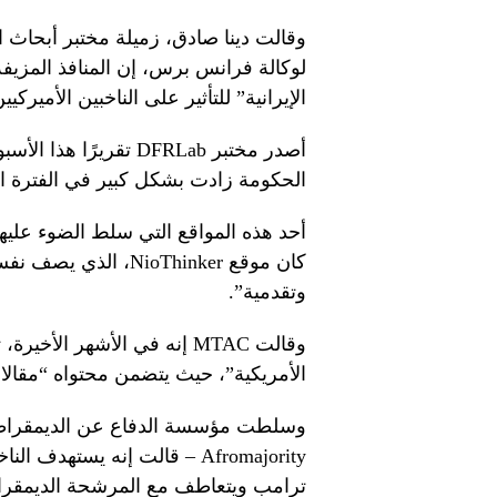
وقالت دينا صادق، زميلة مختبر أبحاث
لوكالة فرانس برس، إن المنافذ المزيف
الإيرانية” للتأثير على الناخبين الأميركيين
أصدر مختبر DFRLab تقري
الحكومة زادت بشكل كبير في الفترة التي 
كان موقع NioThinker،
وتقدمية”.
وقالت MTAC إنه في الأشهر ال
الأمريكية”، حيث يتضمن محتواه “مقال
Afromajority – قالت إنه يسته
ترامب ويتعاطف مع المرشحة الديمقراط