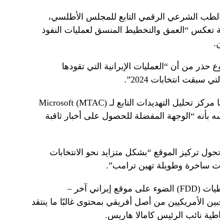
 الطب الشرعي الرقمي التابع للمجلس الأطلسي،
ة تعكس “العمق والتخطيط المنسق لعمليات النفوذ
.
رًا هذا الأسبوع حذر من أن “العمليات الإيرانية التي تقودها
سبقت انتخابات 2024”.
أحد هذه المواقع التي سلط الضوء عليها مركز تحليل التهديدات التابع لـ Microsoft (MTAC)
 الذي يصف نفسه بأنه “الوجهة المفضلة للحصول على أخبار ثاقبة
أخيرة، تحول تركيز الموقع “بشكل متزايد نحو الانتخابات
ات ساخرة وطويلة تهين ترامب”.
وسلطت مؤسسة الدفاع عن الديمقراطيات (FDD) الضوء على موقع إيراني آخر –
دف الناخبين الأمريكيين من أصل أفريقي بمحتوى غالبًا ما ينتقد
ية نائب الرئيس كامالا هاريس.