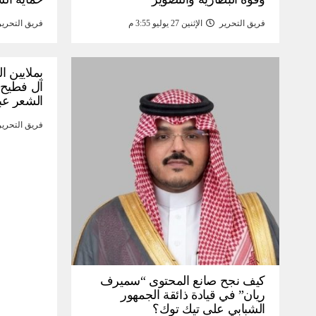
فريق التحرير
الإثنين 27 يوليو 3:55 م
فريق التحرير
بملايين ا
آل فطيح”
الشعر عب
فريق التحرير
كيف نجح صانع المحتوى “سميرف
ريان” في قيادة ذائقة الجمهور
الشبابي على تيك توك؟