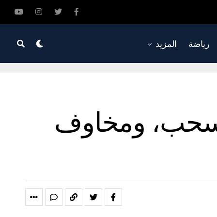
رياضة
المزيد
للسحب، ومخاوف