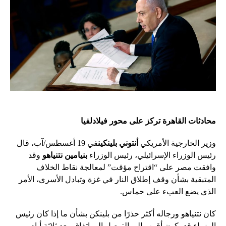
محادثات القاهرة تركز على محور فيلادلفيا
وزير الخارجية الأمريكي
أنتوني بلينكين
في 19 أغسطس/آب، قال
رئيس الوزراء الإسرائيلي، رئيس الوزراء
بنيامين نتنياهو
وقد
وافقت مصر على “اقتراح مؤقت” لمعالجة نقاط الخلاف
المتبقية بشأن وقف إطلاق النار في غزة وتبادل الأسرى، الأمر
الذي يضع العبء على حماس.
كان نتنياهو ورجاله أكثر حذرًا من بلينكن بشأن ما إذا كان رئيس
الوزراء قد يكون أقرب إلى التوصل إلى اتفاق. بعد ثلاثة أيام،