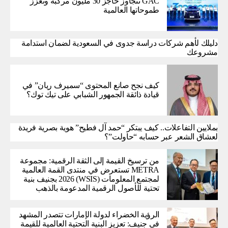
GAC تتجاوز حاجز 30 مليون مركبة وتعزز
طموحاتها العالمية
دليلك لأهم شركات دراسة جدوى في السعودية لضمان استدامة
مشروعك
كيف نجح صانع المحتوى “سميرف ريان” في
قيادة ذائقة الجمهور الشبابي على تيك توك؟
بملايين التفاعلات.. كيف يبتكر “حمد آل فطيح” هوية بصرية فريدة
لعشاق الشعر عبر حسابه “حاولت”؟
من ترسيخ القيمة إلى الثقة الرقمية: مجموعة
METRA تستعرض في منتدى القمة العالمية
لمجتمع المعلومات (WSIS) 2026 بجنيف بنية
تحتية للأصول الرقمية المدعومة بالذهب
الرؤية الخضراء لدولة الإمارات تتصدر المشهد
في جنيف: تعزيز البنية التحتية العالمية للقيمة