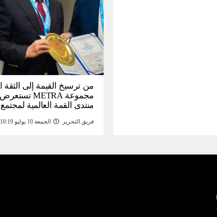
من ترسيخ القيمة إلى الثقة ا
مجموعة METRA تست
منتدى القمة العالمية لمجتمع
المعلومات (
فريق التحرير
الجمعة 10 يوليو 10:19 م
تحتية للأصول الرقمية المدع
بالذهب