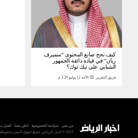
كيف نجح صانع المحتوى “سميرف
ريان” في قيادة ذائقة الجمهور
الشبابي على تيك توك؟
فريق التحرير
الأحد 12 يوليو 3:29 م
من نحن
سياسة الخصوصية
اعلن معنا
اتصل بنا
2023 © اخبار الرياض. جميع حقوق النشر محفوظة.