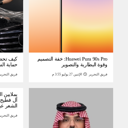
Huawei Pura 90s Pro: خفة التصميم
كيف تحص
وقوة البطارية والتصوير
حماية ال
فريق التحرير
الإثنين 27 يوليو 3:55 م
فريق التحرير
بملايين ا
آل فطيح”
الشعر عب
فريق التحرير