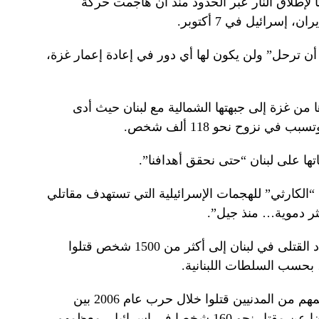
ً لإطلاق النار عبر الحدود منذ أن هاجمت حركة
سرائيل في 7 أكتوبر.
أن ترحل” ولن يكون لها أي دور في إعادة إعمار غزة،
ا من غزة إلى جبهتها الشمالية مع لبنان حيث أدى
ها على لبنان “حتى نحقق أهدافنا”.
 “الكارثي” للهجمات الإسرائيلية التي تستهدف مقاتلي
كثر دموية… منذ جيل”.
ورفعت الغارات الإسرائيلية إجمالي عدد القتلى في لبنان إلى أكثر من 1500 شخص قتلوا
بحسب السلطات اللبنانية.
ويتجاوز هذا العدد عدد 1200 قتيل معظمهم من المدنيين قتلوا خلال حرب عام 2006 بين
إسرائيل وحزب الله، والتي أسفرت أيضا عن مقتل نحو 160 شخصا في إسرائيل، معظمهم