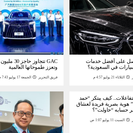
ل على أفضل خدمات
GAC تتجاوز حاجز 
سيارات في السعودية؟
وتعزز طموحاتها العالمية
الثلاثاء 21 يوليو 4:57 م
فريق التحرير
الجمعة 17 يوليو 7:43 م
لتفاعلات.. كيف يبتكر “حمد
 هوية بصرية فريدة لعشاق
ر حسابه “حاولت”؟
السبت 11 يوليو 1:07 ص