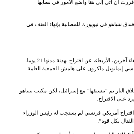
ررت أن آتي إلى هنا وأضع الأمور في نصابها
ق نتنياهو في نيويورك للمطالبة بإنهاء العنف في
وكشفت الولايات المتحدة وفرنسا وحلفاء آخرين، الأربعاء، عن اقتراح لهدنة مدتها 21 يوما،
رنسي إيمانويل ماكرون على هامش الجمعية العامة
ق النار تم “تنسيقها” مع إسرائيل، لكن مكتب نتنياهو
د على الاقتراح.
 اقتراح أمريكي فرنسي لم يستجب له رئيس الوزراء
لقتال بكل قوة”.