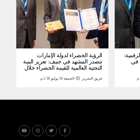
لرقمية:
الرؤية الخضراء لدولة الإمارات
عرض في
تتصدر المشهد في جنيف: تعزيز البنية
التحتية العالمية للقيمة الخضراء خلال
WSIS) 2026 بجنيف بنية
منتدى القمة العالمية لمجتمع
فريق التحرير
الجمعة 10 يوليو 2:36 م
ومة
المعلومات WSIS 2026 وقمة “الذكاء
الاصطناعي من أجل الخير” 2026