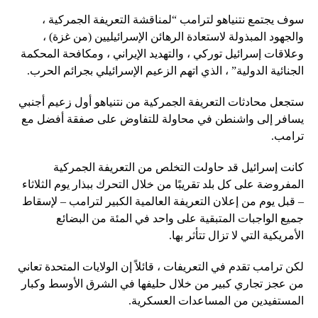
سوف يجتمع نتنياهو لترامب “لمناقشة التعريفة الجمركية ،
والجهود المبذولة لاستعادة الرهائن الإسرائيليين (من غزة) ،
وعلاقات إسرائيل توركي ، والتهديد الإيراني ، ومكافحة المحكمة
الجنائية الدولية” ، الذي اتهم الزعيم الإسرائيلي بجرائم الحرب.
ستجعل محادثات التعريفة الجمركية من نتنياهو أول زعيم أجنبي
يسافر إلى واشنطن في محاولة للتفاوض على صفقة أفضل مع
ترامب.
كانت إسرائيل قد حاولت التخلص من التعريفة الجمركية
المفروضة على كل بلد تقريبًا من خلال التحرك ببذار يوم الثلاثاء
– قبل يوم من إعلان التعريفة العالمية الكبير لترامب – لإسقاط
جميع الواجبات المتبقية على واحد في المئة من البضائع
الأمريكية التي لا تزال تتأثر بها.
لكن ترامب تقدم في التعريفات ، قائلاً إن الولايات المتحدة تعاني
من عجز تجاري كبير من خلال حليفها في الشرق الأوسط وكبار
المستفيدين من المساعدات العسكرية.