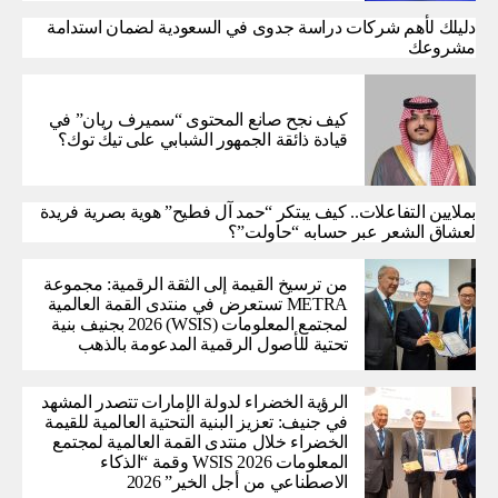
دليلك لأهم شركات دراسة جدوى في السعودية لضمان استدامة
مشروعك
كيف نجح صانع المحتوى “سميرف ريان” في
قيادة ذائقة الجمهور الشبابي على تيك توك؟
بملايين التفاعلات.. كيف يبتكر “حمد آل فطيح” هوية بصرية فريدة
لعشاق الشعر عبر حسابه “حاولت”؟
من ترسيخ القيمة إلى الثقة الرقمية: مجموعة
METRA تستعرض في منتدى القمة العالمية
لمجتمع المعلومات (WSIS) 2026 بجنيف بنية
تحتية للأصول الرقمية المدعومة بالذهب
الرؤية الخضراء لدولة الإمارات تتصدر المشهد
في جنيف: تعزيز البنية التحتية العالمية للقيمة
الخضراء خلال منتدى القمة العالمية لمجتمع
المعلومات WSIS 2026 وقمة “الذكاء
الاصطناعي من أجل الخير” 2026