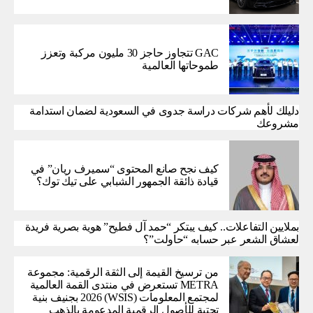
GAC تتجاوز حاجز 30 مليون مركبة وتعزز
طموحاتها العالمية
دليلك لأهم شركات دراسة جدوى في السعودية لضمان استدامة
مشروعك
كيف نجح صانع المحتوى “سميرف ريان” في
قيادة ذائقة الجمهور الشبابي على تيك توك؟
بملايين التفاعلات.. كيف يبتكر “حمد آل فطيح” هوية بصرية فريدة
لعشاق الشعر عبر حسابه “حاولت”؟
من ترسيخ القيمة إلى الثقة الرقمية: مجموعة
METRA تستعرض في منتدى القمة العالمية
لمجتمع المعلومات (WSIS) 2026 بجنيف بنية
تحتية للأصول الرقمية المدعومة بالذهب