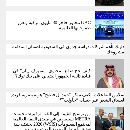
GAC تتجاوز حاجز 30 مليون مركبة وتعزز
طموحاتها العالمية
دليلك لأهم شركات دراسة جدوى في السعودية لضمان استدامة
مشروعك
كيف نجح صانع المحتوى “سميرف ريان” في
قيادة ذائقة الجمهور الشبابي على تيك توك؟
بملايين التفاعلات.. كيف يبتكر “حمد آل فطيح” هوية بصرية فريدة
لعشاق الشعر عبر حسابه “حاولت”؟
من ترسيخ القيمة إلى الثقة الرقمية: مجموعة
METRA تستعرض في منتدى القمة العالمية
لمجتمع المعلومات (WSIS) 2026 بجنيف بنية
تحتية للأصول الرقمية المدعومة بالذهب