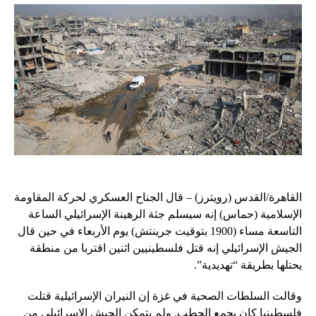
القاهرة/القدس (رويترز) – قال الجناح العسكري لحركة المقاومة
الإسلامية (حماس) إنه سيسلم جثة الرهينة الإسرائيلي الساعة
التاسعة مساء (1900 بتوقيت جرينتش) يوم الأربعاء في حين قال
الجيش الإسرائيلي إنه قتل فلسطينيين اثنين اقتربا من منطقة
يحتلها بطريقة “تهديدية”.
وقالت السلطات الصحية في غزة إن النيران الإسرائيلية قتلت
فلسطينيا كان يجمع الحطب. ولم يتمكن الجيش الإسرائيلي من