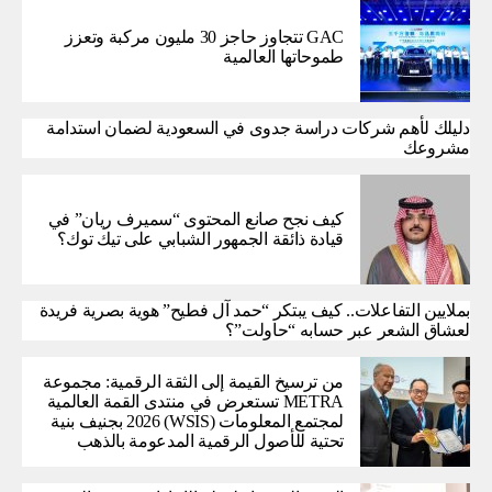
GAC تتجاوز حاجز 30 مليون مركبة وتعزز
طموحاتها العالمية
دليلك لأهم شركات دراسة جدوى في السعودية لضمان استدامة
مشروعك
كيف نجح صانع المحتوى “سميرف ريان” في
قيادة ذائقة الجمهور الشبابي على تيك توك؟
بملايين التفاعلات.. كيف يبتكر “حمد آل فطيح” هوية بصرية فريدة
لعشاق الشعر عبر حسابه “حاولت”؟
من ترسيخ القيمة إلى الثقة الرقمية: مجموعة
METRA تستعرض في منتدى القمة العالمية
لمجتمع المعلومات (WSIS) 2026 بجنيف بنية
تحتية للأصول الرقمية المدعومة بالذهب