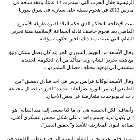
الرئيسية خلال الحرب التي استمرت 13 عامًا، وفقد ساقه في
مارس 2013 في هجوم بقنبلة على سيارته في شرق سوريا.
تمت الإطاحة بالحاكم الذي حكم البلاد لفترة طويلة الأسبوع
الماضي بعد هجوم خاطف قادته الجماعة الإسلامية هيئة تحرير
الشام، التي عينت منذ ذلك الحين حكومة مؤقتة.
وقال الأسعد من الجيش السوري الحر إنه كان يعمل بشكل وثيق
مع هيئة تحرير الشام، وإنه متأكد من أن الحكومة الجديدة
ستسعى إلى توحيد مختلف فصائل المتمردين.
وقال الاسعد لوكالة فرانس برس في احد فنادق دمشق “من
الطبيعي ان تمر الثورة بصراعات عديدة” افرزت فصائل مختلفة
ذات ايديولوجيات متعارضة في بعض الاحيان.
وأضاف “لكن الحقيقة هي أن ما كنا نسعى إليه منذ البداية” هو
“أن يكون لدينا جسم واحد”، على شكل مجلس عسكري أعلى،
لقيادة القوى المعارضة للأسد و”تحقيق النصر”.
وتمتد جذور هيئة تحرير الشام السنية إلى فرع تنظيم القاعدة في