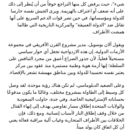
شيء”، حيث يرفض كل منها التراجع خوفاً من أن يُنظر إلى ذلك
على أنه ضعف أو اعتراف بالهزيمة. ويرى الجيش نفسه حارسا
للدولة ومؤسساتها، في حين تصر قوات الدعم السريع على أنها
تقاتل ضد “الدولة العميقة” والمركزية التاريخية التي طالما
همشت الأطراف.
ويقول آلان بوسويل، مدير مشروع القرن الأفريقي في مجموعة
الأزمات الدولية، إن هذه الازدواجية تجعل أي حوار سياسي
مستحيلاً فعلياً، لأن جذور الصراع أعمق من مجرد التنافس على
السلطة؛ إنها أزمة هوية وطنية مستمرة منذ عقود بين مركز
يعتبر نفسه تجسيدا للدولة وبين مناطق مهمشة تشعر بالإقصاء.
وعلى الصعيد الدبلوماسي، لم تكن هناك رؤية موحدة. لقد وصل
كل وسيط إلى الطاولة بمشروع مختلف، وغالبًا ما يكون مدفوعًا
بحساباته الإستراتيجية الخاصة. وفي جدة، حاولت السعودية
والولايات المتحدة إطلاق مسار تفاوضي يهدف إلى إنهاء القتال
من خلال وقف إطلاق النار لأسباب إنسانية. ومع ذلك، فإن
الخلافات بين الأطراف المتحاربة وغياب آلية مراقبة فعالة يعني
أن كل اتفاق كان يولد ميتاً.