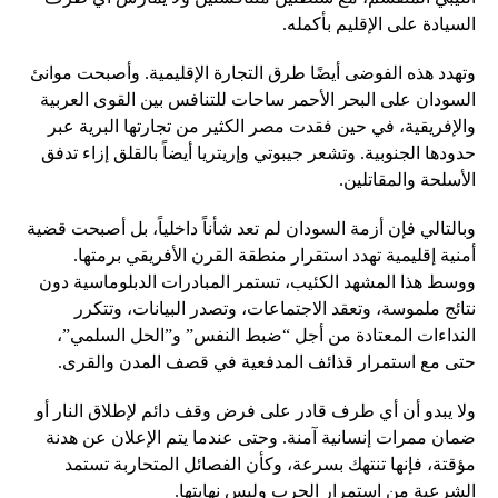
السيادة على الإقليم بأكمله.
وتهدد هذه الفوضى أيضًا طرق التجارة الإقليمية. وأصبحت موانئ
السودان على البحر الأحمر ساحات للتنافس بين القوى العربية
والإفريقية، في حين فقدت مصر الكثير من تجارتها البرية عبر
حدودها الجنوبية. وتشعر جيبوتي وإريتريا أيضاً بالقلق إزاء تدفق
الأسلحة والمقاتلين.
وبالتالي فإن أزمة السودان لم تعد شأناً داخلياً، بل أصبحت قضية
أمنية إقليمية تهدد استقرار منطقة القرن الأفريقي برمتها.
ووسط هذا المشهد الكئيب، تستمر المبادرات الدبلوماسية دون
نتائج ملموسة، وتعقد الاجتماعات، وتصدر البيانات، وتتكرر
النداءات المعتادة من أجل “ضبط النفس” و”الحل السلمي”،
حتى مع استمرار قذائف المدفعية في قصف المدن والقرى.
ولا يبدو أن أي طرف قادر على فرض وقف دائم لإطلاق النار أو
ضمان ممرات إنسانية آمنة. وحتى عندما يتم الإعلان عن هدنة
مؤقتة، فإنها تنتهك بسرعة، وكأن الفصائل المتحاربة تستمد
الشرعية من استمرار الحرب وليس نهايتها.