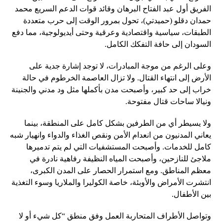
الفريق أول عبد الفتاح البرهان وقائد قوات الدعم السريع محمد
حمدان دقلو (حميدتي)، تحول بمرور الوقت إلى حرب متعددة
الطبقات، سياسية واقتصادية وعرقية وحتى أيديولوجية، مما دفع
السودان إلى حافة التفكك الكامل.
وعلى الرغم من موجة المبادرات، لا توجد إشارة جدية على
الأرض إلى انتهاء القتال. ولا تزال العاصمة الخرطوم في حالة
خراب إلى حد كبير، وأصبحت مدن بأكملها مثل ود مدني والجنينة
ونيالا ساحات قتال مفتوحة.
ولا يسيطر أي من الطرفين بشكل كامل على المنطقة، بينما
يعاني المدنيون من انعدام الأمن ونقص الغذاء والدواء وانهيار شبه
كامل للخدمات. وأصبحت المستشفيات التي لم يتم تدميرها
ملاجئ للنازحين، وأصبحت المياه النظيفة رفاهية نادرة في
معظم المناطق. ومع استمرار الحصار على المدن الكبرى،
انتشرت الأمراض والأوبئة، خاصة الكوليرا والملاريا وسوء التغذية
بين الأطفال.
وتواصل الأطراف المتحاربة العمل وفق منطق “كل شيء أو لا