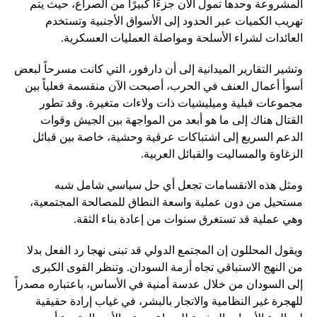
المشروعة وحدها تمول الآن جزءًا كبيرًا من الصراع، حيث يتم
تهريب الكميات عبر الحدود إلى الأسواق الأجنبية وتستخدم
العائدات لشراء الأسلحة ومواصلة العمليات العسكرية.
وتشير التقارير الميدانية إلى أن دارفور، التي كانت مسرحاً لبعض
أسوأ أعمال العنف في الحرب، أصبحت الآن منقسمة فعلياً بين
مجموعات قبلية وميليشيات ذات ولاءات متغيرة. وقد تطور
القتال هناك إلى ما هو أبعد من المواجهة بين الجيش وقوات
الدعم السريع إلى اشتباكات عرقية وحشية، خاصة بين قبائل
الزغاوة والمساليت والقبائل العربية.
ومثل هذه الانقسامات تجعل أي حل سياسي شامل شبه
مستحيل من دون عملية واسعة النطاق للمصالحة المجتمعية،
وهي عملية قد تستغرق سنوات من إعادة بناء الثقة.
ويقول المحللون إن المجتمع الدولي قد تبنى نهجا رد الفعل بدلا
من النهج الاستباقي تجاه أزمة السودان. وتنظر القوى الكبرى
إلى السودان من خلال عدسة أمنية في الأساس، باعتباره مصدراً
للهجرة غير النظامية والاتجار بالبشر، في غياب إرادة حقيقية