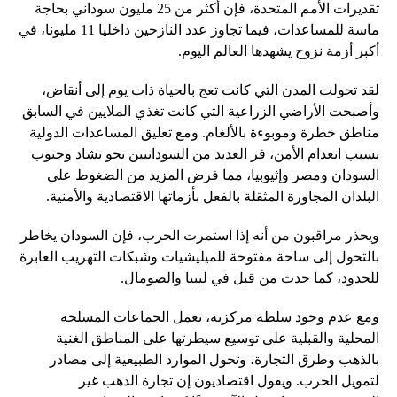
تقديرات الأمم المتحدة، فإن أكثر من 25 مليون سوداني بحاجة
ماسة للمساعدات، فيما تجاوز عدد النازحين داخليا 11 مليونا، في
أكبر أزمة نزوح يشهدها العالم اليوم.
لقد تحولت المدن التي كانت تعج بالحياة ذات يوم إلى أنقاض،
وأصبحت الأراضي الزراعية التي كانت تغذي الملايين في السابق
مناطق خطرة وموبوءة بالألغام. ومع تعليق المساعدات الدولية
بسبب انعدام الأمن، فر العديد من السودانيين نحو تشاد وجنوب
السودان ومصر وإثيوبيا، مما فرض المزيد من الضغوط على
البلدان المجاورة المثقلة بالفعل بأزماتها الاقتصادية والأمنية.
ويحذر مراقبون من أنه إذا استمرت الحرب، فإن السودان يخاطر
بالتحول إلى ساحة مفتوحة للميليشيات وشبكات التهريب العابرة
للحدود، كما حدث من قبل في ليبيا والصومال.
ومع عدم وجود سلطة مركزية، تعمل الجماعات المسلحة
المحلية والقبلية على توسيع سيطرتها على المناطق الغنية
بالذهب وطرق التجارة، وتحول الموارد الطبيعية إلى مصادر
لتمويل الحرب. ويقول اقتصاديون إن تجارة الذهب غير