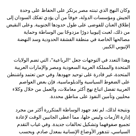
وكان النهج الذي تبنته مصر يرتكز على الحفاظ على وحدة
الجيش ومؤسسات الدولة، خوفاً من أن يؤدي تفكك السودان إلى
إطلاق العنان للفوضى على طول حدودها الجنوبية. وعلى النقيض
من ذلك، لعبت إثيوبيا دورًا مزدوجًا بين الوساطة وحماية
مصالحها الخاصة في منطقة الفشقة الحدودية وسد النهضة
الإثيوبي الكبير.
وهذا التعدد في التوجهات جعل “الرباعية”، التي تضم الولايات
المتحدة والمملكة العربية السعودية ومصر والإمارات العربية
المتحدة، غير قادرة على توحيد جهودها. وفي حين تعتمد واشنطن
على الضغوط السياسية والدبلوماسية، فإن بعض العواصم
العربية تفضل اتباع نهج أكثر معاملات، والعمل من خلال وكلاء
محليين وتأمين النفوذ على مناطق محددة.
ونتيجة لذلك، لم تعد جهود الوساطة المتكررة أكثر من مجرد
إدارة الأزمات وليس حلها، مما أعطى الجانبين الوقت لإعادة
تجميع صفوفهما وتشكيل تحالفات جديدة. وفي غياب التقدم
السياسي، تتدهور الأوضاع الإنسانية بمعدل صادم. وبحسب