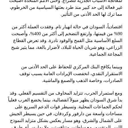
لمعالجة الأسباب الجذرية للصراع. وحتى الأمم المتحدة أصبحت
غير فعالة إلى حد كبير منذ طرد بعثتها السياسية من الخرطوم،
مما ترك لها الحد الأدنى من التأثير.
اقتصادياً، السودان في حالة انهيار تام. وفقدت العملة أكثر من
90% من قيمتها، وارتفع التضخم إلى أكثر من 400%، وأصبحت
السلع الأساسية مثل القمح والوقود نادرة. وقد تعرض القطاع
الزراعي، وهو شريان الحياة للبلاد، لأضرار بالغة، مما يثير شبح
المجاعة الجماعية.
وبينما يكافح البنك المركزي للحفاظ على الحد الأدنى من
الاستقرار النقدي، انخفضت الإيرادات العامة بسبب توقف
الصادرات، وخاصة الذهب والصمغ والماشية.
ومع استمرار الحرب، تتزايد المخاوف من التقسيم الفعلي. وقد
بدأ شرق السودان يظهر ميولاً انفصالية، بينما يخضع الغرب فعلياً
لحكم الجماعات المحلية. وتسيطر قوات الدعم السريع على
مساحات واسعة من دارفور وكردفان، في حين يسيطر الجيش
على الشمال والشرق، وهو مسار يعكس بشكل متزايد النموذج
الليبي المنقسم، مع سلطتين متنافستين ولا يمارس أي طرف