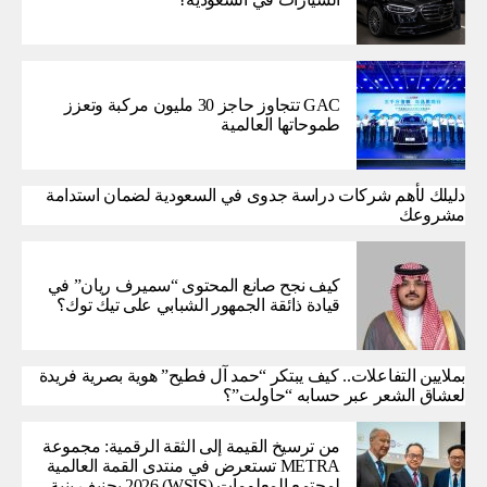
GAC تتجاوز حاجز 30 مليون مركبة وتعزز
طموحاتها العالمية
دليلك لأهم شركات دراسة جدوى في السعودية لضمان استدامة
مشروعك
كيف نجح صانع المحتوى “سميرف ريان” في
قيادة ذائقة الجمهور الشبابي على تيك توك؟
بملايين التفاعلات.. كيف يبتكر “حمد آل فطيح” هوية بصرية فريدة
لعشاق الشعر عبر حسابه “حاولت”؟
من ترسيخ القيمة إلى الثقة الرقمية: مجموعة
METRA تستعرض في منتدى القمة العالمية
لمجتمع المعلومات (WSIS) 2026 بجنيف بنية