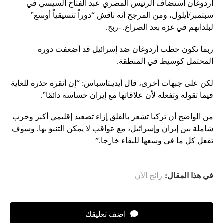
أردوغان استضاف الرئيس المصري عبد الفتاح السيسي في
سبتمبر/أيلول، ومن المرجح أنه ناقش “دوراً تنسيقياً أوسع”
لبلدانهم في غزة بعد الصراع. -ربح.
ربما تكون خطب أردوغان ضد إسرائيل قد أضعفت دوره
المحتمل كوسيط في المنطقة.
لكن على جبهات أخرى، قال أيدينتاسباس: “إن أنقرة حذرة للغاية
فيما تقوله وتفعله لأن علاقاتها مع إيران حساسة دائمًا”.
من الواضح أن تركيا تشعر بالقلق إزاء تصعيد إقليمي أكبر وحرب
شاملة بين إيران وإسرائيل، مع عواقب لا يمكن التنبؤ بها. وسوف
تفعل كل ما في وسعها للبقاء خارجا.”
في هذا المقال:
رائج الآن
اضف تعليقك