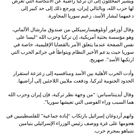
ويشير المحللون إلى أن تركيا راضية عن الانتكاسة التي تعرض
لها حزب الله، وبالتالي إيران، ويرجع ذلك إلى حد كبير إلى
دعمهما لبشار الأسد، زعيم سوريا المجاورة.
وقال أوزغور أونلوهيسارسيكلي من صندوق مارشال الألماني،
وهو مؤسسة بحثية أمريكية، إن تركيا وحزب الله “ليسا على
نفس الصفحة عندما يتعلق الأمر بالقضايا الإقليمية، خاصة في
سوريا حيث يدعم الأخير النظام ويتواطأ في جرائم الحرب التي
ارتكبها الأسد”. صهريج.
وأدت الحرب الأهلية بين الأسد ومنافسيه إلى زعزعة استقرار
الحدود الجنوبية لتركيا، ودفعت ملايين اللاجئين إلى أراضيها.
وقال أيدينتاسباس: “من وجهة نظر تركية، فإن إيران وحزب الله
هما السبب وراء الفوضى التي تعيشها سوريا”.
واتهم أردوغان إسرائيل بارتكاب “إبادة جماعية” للفلسطينيين في
هجومها على غزة ووصف رئيس الوزراء الإسرائيلي بنيامين
نتنياهو بمجرم حرب.