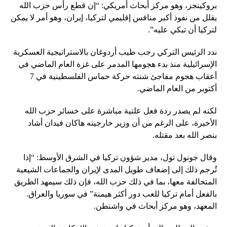
بروكينجز، وهو مركز أبحاث أمريكي: “إن قطع رأس حزب الله
يقلل من نفوذ أكبر منافس إقليمي لتركيا، إيران، وهو أمر لا يمكن
لتركيا أن تبكي عليه”.
ندد الرئيس التركي رجب طيب أردوغان بالاستراتيجية العسكرية
الإسرائيلية منذ بدء هجومها المدمر على غزة العام الماضي في
أعقاب هجوم مفاجئ شنته حركة حماس الفلسطينية في 7
أكتوبر من العام الماضي.
لكنه لم يصدر ردة فعل علنية مباشرة على خسائر حزب الله
الأخيرة، على الرغم من أن وزير خارجيته هاكان فيدان أشاد
بنصر الله بعد مقتله.
وقال جونول تول، مدير شؤون تركيا في الشرق الأوسط: “إذا
تُرجم ذلك إلى إضعاف طويل المدى لإيران والجماعات الشيعية
المتحالفة معها، بما في ذلك حزب الله، فإن ذلك سيمهد الطريق
بالفعل أمام تركيا للعب دور أكثر هيمنة” في سوريا والعراق.
المعهد، وهو مركز أبحاث في واشنطن.