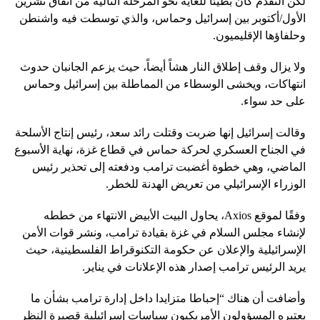
لكن التقدم كان بطيئا للغاية نحو المرحلة التالية من اتفاق تشرين
الأول/أكتوبر بين إسرائيل وحماس، والذي توسطت فيه واشنطن
وحلفاؤها الإقليميون.
ولا يزال وقف إطلاق النار هشاً أيضاً، حيث يزعم الجانبان حدوث
انتهاكات، ويخشى الوسطاء من المماطلة بين إسرائيل وحماس
على حد سواء.
وقالت إسرائيل إنها ضربت وقتلت رائد سعد، رئيس إنتاج الأسلحة
في الجناح العسكري لحركة حماس في قطاع غزة، نهاية الأسبوع
الماضي، وهي خطوة أغضبت ترامب ودفعته إلى تحذير رئيس
الوزراء الإسرائيلي من تعريض الهدنة للخطر.
وفقًا لموقع Axios، يحاول البيت الأبيض الانتهاء من خططه
لإنشاء مجلس السلام في غزة بقيادة ترامب، ونشر قوات الأمن
الإسرائيلية والإعلان عن حكومة التكنوقراط الفلسطينية، حيث
يريد الرئيس ترامب إصدار هذه الإعلانات في يناير.
وأضافت أن هناك “إحباطا متزايدا داخل إدارة ترامب بشأن ما
يعتبره المسؤولون الأمريكيون سياسات إسرائيلية قصيرة النظر