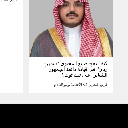
فريق التحرير
كيف نجح صانع المحتوى “سميرف
ريان” في قيادة ذائقة الجمهور
الشبابي على تيك توك؟
فريق التحرير
الأحد 12 يوليو 3:29 م