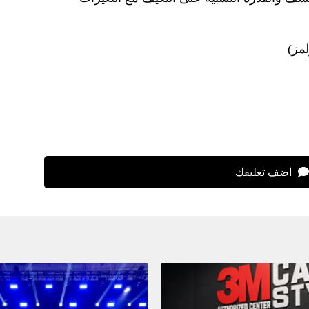
مز)
اضف تعليقك