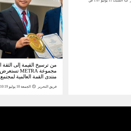
السبت 11 يوليو 1:07 ص
من ترسيخ القيمة إلى الثقة ا
مجموعة METRA تست
منتدى القمة العالمية لمجتمع
المعلومات (
فريق التحرير
الجمعة 10 يوليو 10:19 م
تحتية للأصول الرقمية المدع
بالذهب