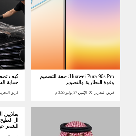
Huawei Pura 90s Pro: خفة التصميم
كيف تحص
وقوة البطارية والتصوير
حماية ال
فريق التحرير
الإثنين 27 يوليو 3:55 م
فريق التحرير
بملايين ا
آل فطيح”
الشعر عب