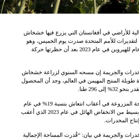
مالية للأراضي في أفغانستان التي يزرع فيها خشخاش
ذا العام، وفقا لتقديرات للأمم المتحدة صدرت يوم الخميس، وهو
انخفاض آخر منذ انهيار زراعة المادة الخام للهيروين في عام 2023 بعد أن حظرتها حركة
لمخدرات والجريمة إن مسحه السنوي لزراعة خشخاش
ة طويلة المنتج المهيمن في العالم، وجد أن المحصول
لى 296 طنا.
ويأتي الانخفاض بنسبة 20% في المساحة المزروعة في أعقاب انتعاش بنسبة 19% في عام
2024. وهذه التقلبات ليست سوى جزء بسيط من الانخفاض الهائل في عام 2023 الذي أعقب
درات والجريمة في بيان: “قُدرت المساحة الإجمالية