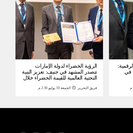
لرقمية:
الرؤية الخضراء لدولة الإمارات
عرض في
تتصدر المشهد في جنيف: تعزيز البنية
التحتية العالمية للقيمة الخضراء خلال
WSIS) 2026 بجنيف بنية
منتدى القمة العالمية لمجتمع
فريق التحرير
الجمعة 10 يوليو 2:36 م
ومة
المعلومات WSIS 2026 وقمة “الذكاء
الاصطناعي من أجل الخير” 2026