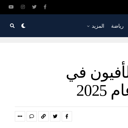
رياضة
المزيد
لأفيون في
202