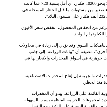
لزراعة خشخاش الأفيون في عام 2025 بنحو 10200 هكتار، أي أقل بنسبة 20٪ عما كانت
2 (12800 هكتار) وجزء صغير من مستويات ما قبل الحظر المسجلة في
لرغم من انخفاض المحصول، انخفض سعر الأفيون
ناميكيات السوق وقد يؤدي إلى زيادة في محاولات
أخرى”، مضيفة أن “بيانات الزراعة، إلى جانب
ت جوهرية في أسواق المخدرات والاتجار بها في
درات والجريمة إن إنتاج المخدرات الاصطناعية،
دة منذ الحظر.
نية القائمة على الزراعة، يبدو أن المخدرات
ديد لمجموعات الجريمة المنظمة بسبب السهولة
لكشف والقدرة النسبية على التكيف مع التغيرات