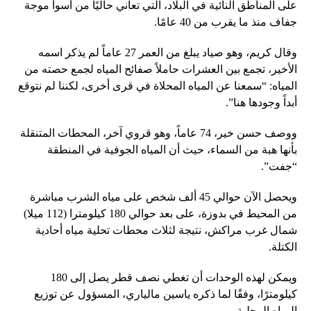
على المناطق النائية في البلاد، التي تعاني حاليًا من أسوأ موجة
جفاف منذ ما يقرب من 40 عامًا.
وقال كريم، وهو صياد يبلغ من العمر 27 عاماً لم يذكر اسمه
الأخير، تجمع بين العشرات حاملاً صفائح المياه لجمع حصته من
المياه: “سمعنا عن المياه المحلاة في قرى أخرى، لكننا لم نتوقع
أبداً وجودها هنا”.
ووصف حسن خير، 74 عاماً، وهو قروي آخر، المحطات المتنقلة
بأنها هبة من السماء، حيث أن المياه الجوفية في المنطقة
“جفت”.
ويحصل الآن حوالي 45 ألف شخص على مياه الشرب مباشرة
من المحيط في بدوزة، على بعد حوالي 180 كيلومترا (112 ميلا)
شمال غرب مراكش، نتيجة لثلاث محطات تحلية مياه أحادية
الكتلة.
ويمكن لهذه الوحدات أن تغطي نصف قطر يصل إلى 180
كيلومترًا، وفقًا لما ذكره ياسين مالياري، المسؤول عن توزيع
المياه المحلية.