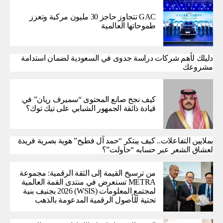
GAC تتجاوز حاجز 30 مليون مركبة وتعزز
طموحاتها العالمية
دليلك لأهم شركات دراسة جدوى في السعودية لضمان استدامة
مشروعك
كيف نجح صانع المحتوى “سميرف ريان” في
قيادة ذائقة الجمهور الشبابي على تيك توك؟
بملايين التفاعلات.. كيف يبتكر “حمد آل فطيح” هوية بصرية فريدة
لعشاق الشعر عبر حسابه “حاولت”؟
من ترسيخ القيمة إلى الثقة الرقمية: مجموعة
METRA تستعرض في منتدى القمة العالمية
لمجتمع المعلومات (WSIS) 2026 بجنيف بنية
تحتية للأصول الرقمية المدعومة بالذهب