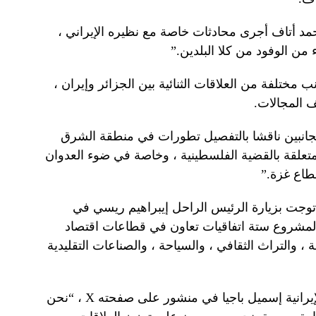
حمد أتاف أجرى محادثات خاصة مع نظيره الإيراني ،
ن الوفود من كلا البلدين.”
مختلفة من العلاقات الثنائية بين الجزائر وإيران ،
المجالات.
لجانبين ناقشا بالتفصيل تطورات في منطقة الشرق
متعلقة بالقضية الفلسطينية ، وخاصة في ضوء العدوان
اع غزة.”
وجت بزيارة الرئيس الراحل إيبراهيم ريسي في
202. ويشمل هذا المشروع ستة اتفاقيات تعاون في قطاعات اقتصاد
 ، والتراث الثقافي ، والسياحة ، والصناعات التقليدية
وقال المتحدث باسم وزارة الخارجية الإيرانية إسميل باجيا في منشور على صفحته X ، “نحن