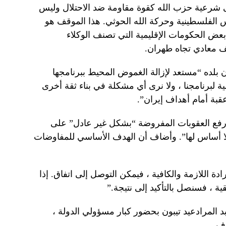
ى شرعية حزب الله كقوة مقاومة ضد الاحتلال وليس
 الفلسطينية وحركة الله الحوثي. هذا الموقف هو
ض الحكومات الإقليمية التي تصنف الوكلاء
قف معادي تجاه طهران.
 بلده “مستعد لإزالة الغموض المحيط ببرنامجها
ة لبرنامجنا ، ولا نرى أي مشكلة في بناء ثقة أخرى
عقبة أمام أهداف إيران”.
 رفع العقوبات المفروضة “بشكل غير عادل” على
ا “لا أساس لها”. وأضاف أن الهدف الأساسي للمفاوضات
دة اللازمة والكافية ، فيمكن التوصل إلى اتفاق. إذا
ة ، فسنصل بالتأكيد إلى نتيجة.”
د المرادعيد تيبون بحضور كبار مسؤولي الدولة ،
اف.