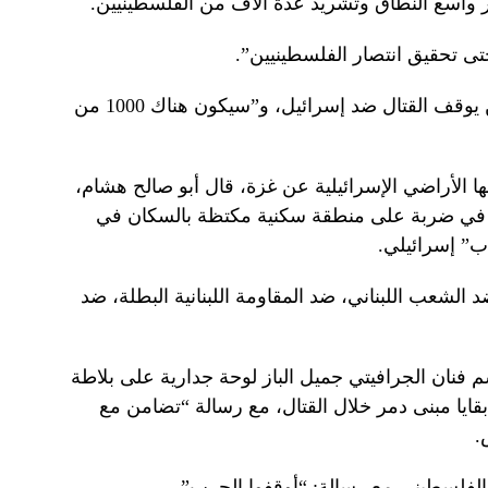
اسع النطاق وتشريد عدة آلاف من الفلسطينيين.
ى تحقيق انتصار الفلسطينيين”.
بالنسبة ليوسف، فإن موت نصر الله لن يوقف القتال ضد إسرائيل، و”سيكون هناك 1000 من
ها الأراضي الإسرائيلية عن غزة، قال أبو صالح هشام،
له في ضربة على منطقة سكنية مكتظة بالسكان في
اب” إسرائيلي.
الشعب اللبناني، ضد المقاومة اللبنانية البطلة، ضد
فنان الجرافيتي جميل الباز لوحة جدارية على بلاطة
يا مبنى دمر خلال القتال، مع رسالة “تضامن مع
.
والفلسطيني مع رسالة: “أوقفوا الحرب”.