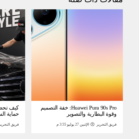
Huawei Pura 90s Pro: خفة التصميم
كيف تحص
وقوة البطارية والتصوير
حماية ال
فريق التحرير
الإثنين 27 يوليو 3:55 م
فريق التحرير