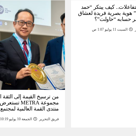
لتفاعلات.. كيف يبتكر “حمد
 هوية بصرية فريدة لعشاق
ر حسابه “حاولت”؟
السبت 11 يوليو 1:07 ص
من ترسيخ القيمة إلى الثقة ا
مجموعة METRA تست
منتدى القمة العالمية لمجتمع
المعلومات (
فريق التحرير
الجمعة 10 يوليو 10:19 م
تحتية للأصول الرقمية المدع
بالذهب