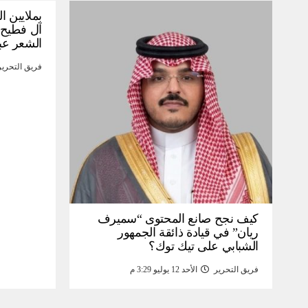
بملايين ا
آل فطيح”
الشعر عب
فريق التحرير
كيف نجح صانع المحتوى “سميرف
ريان” في قيادة ذائقة الجمهور
الشبابي على تيك توك؟
فريق التحرير
الأحد 12 يوليو 3:29 م