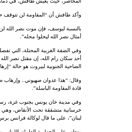
المحاصر، حيث يعيش طافش، في دمار و
وأكد طافش أن “المقاومة لن تتوقف حت
أمثال نصر الله ليحلوا محله”.
وفي الضفة الغربية المحتلة، التي تفصل
أحد سكان رام الله، إن مقتل نصر ال
الضاحية الجنوبية لبيروت هو حالة “إره
وقال: “هذا عدوان صهيوني.. وإرهاب ضد 
قادة المقاومة الباسلة”.
وفي مدينة خان يونس بجنوب غزة، رسم 
خرسانية متشققة تحت الأنقاض، وهي بقا
لبنان”، على ما قال لوكالة فرانس برس
وتظهر على الجدارية العلمان اللبناني 