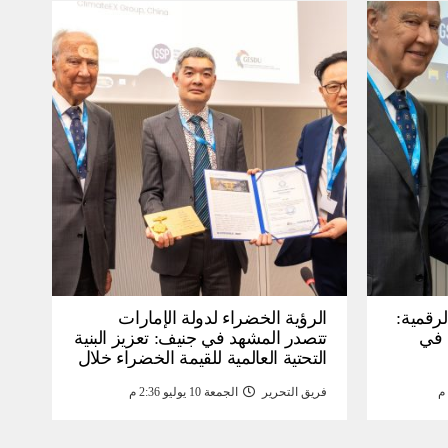
لرقمية:
الرؤية الخضراء لدولة الإمارات
عرض في
تتصدر المشهد في جنيف: تعزيز البنية
التحتية العالمية للقيمة الخضراء خلال
WSIS) 2026 بجنيف بنية
منتدى القمة العالمية لمجتمع
فريق التحرير
الجمعة 10 يوليو 2:36 م
ومة
المعلومات WSIS 2026 وقمة “الذكاء
الاصطناعي من أجل الخير” 2026