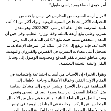
أمر حيوي لقضاء يوم دراسي طويل”.
لا تزال أزمة التسرب من المدارس في تونس واحدة من
التحديات الأكثر إلحاحا في التنمية الريفية. وترك أكثر من 91 ألف
تلميذ المدرسة خلال العام الدراسي 2021-2022، وهو معدل
تسرب وطني يبلغ أربعة بالمئة، وفقا لوزارة التعليم. وفي حين أن
المعدل منخفض نسبيا حيث يبلغ 0.7 في المائة في المدارس
الابتدائية، فإنه يرتفع إلى 7.8 في المائة في المرحلة الإعدادية. تم
تسجيل أعلى معدلات التسرب في القصرين والقيروان والمهدية،
وهي مناطق تتميز بالفقر المدقع ومحدودية الوصول إلى وسائل
النقل والبنية التحتية التعليمية.
ويقول الخبراء إن الأسباب هي أسباب اجتماعية واقتصادية في
المقام الأول: الفقر، وعمالة الأطفال، وحاجة الأطفال إلى
المساهمة في دخل الأسرة. ويشير آخرون إلى مشاكل نظامية
مثل اكتظاظ الفصول الدراسية وسوء الصرف الصحي ونقص
وسائل النقل في المناطق النائية. والنتيجة هي جيل من الأطفال
المتخلفين عن الركب، وخاصة في المناطق الريفية في تونس،
حيث لا يقابل الوصول إلى التعليم دائما إمكانية الوصول إلى