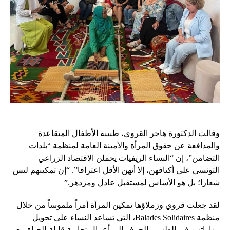
وقالت الدكتورة هاجر القروي، طبيبة الأطفال المتقاعدة
والمدافعة عن حقوق المرأة والأمينة العامة لمنظمة “بلدات
التضامن”، إن “النساء الريفيات يحملن الاقتصاد الزراعي
التونسي على أكتافهن، إلا أنهن الأقل اعترافا”. “إن تمكينهم ليس
شعارا؛ بل هو الأساس لمستقبل عادل ومزدهر.”
لقد جعلت قروي وزملاؤها تمكين المرأة أمراً ملموساً من خلال
منظمة Balades Solidaires، التي تساعد النساء على تحويل
مهاراتهن في الطهي والحرف إلى أعمال تجارية قابلة للحياة مع