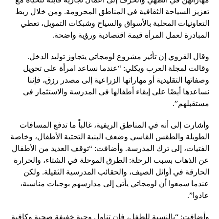
تعزيز السياحة الثقافية في المناطق المحرومة. ومن خلال ربط
التعاونيات المحلية بالأسواق والسياح وشبكات التمويل، تعطي
المبادرة لعمل المرأة قيمة اقتصادية ورؤية واضحة.
وقال القروي إن تأثير مشروع لومجاتي يتجاوز توليد الدخل.
وقالت لمجلة العرب ويكلي: “عندما نساعد امرأة على تحويل
وصفاتها التقليدية أو مهاراتها الزراعية إلى مصدر رزق، فإننا
نساعدها أيضًا على إبقاء أطفالها في المدرسة والاستثمار في
مستقبلهم”.
وأشارت إلى أنه في المناطق الريفية، غالباً ما تدفع المسافات
الطويلة والطقس القاسي وضعف البنية التحتية الأطفال، وخاصة
الفتيات، إلى ترك المدرسة. وأضافت: “توقف العديد من الأطفال
عن الذهاب بسبب الرحلة: الطرق الموحلة في الشتاء، والحرارة
الحارقة في أوائل الصيف، والحقائب المدرسية الثقيلة. ولكن
عندما سمعوا أن لومجاتي يأتي إلى مدارسهم بوجبات مناسبة،
عادوا”.
وأضافت: “بالنسبة للطفل، فإن تناول وجبة خفيفة صحية وكافية