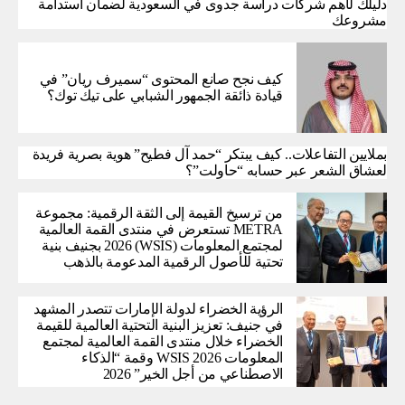
دليلك لأهم شركات دراسة جدوى في السعودية لضمان استدامة
مشروعك
كيف نجح صانع المحتوى “سميرف ريان” في
قيادة ذائقة الجمهور الشبابي على تيك توك؟
بملايين التفاعلات.. كيف يبتكر “حمد آل فطيح” هوية بصرية فريدة
لعشاق الشعر عبر حسابه “حاولت”؟
من ترسيخ القيمة إلى الثقة الرقمية: مجموعة
METRA تستعرض في منتدى القمة العالمية
لمجتمع المعلومات (WSIS) 2026 بجنيف بنية
تحتية للأصول الرقمية المدعومة بالذهب
الرؤية الخضراء لدولة الإمارات تتصدر المشهد
في جنيف: تعزيز البنية التحتية العالمية للقيمة
الخضراء خلال منتدى القمة العالمية لمجتمع
المعلومات WSIS 2026 وقمة “الذكاء
الاصطناعي من أجل الخير” 2026