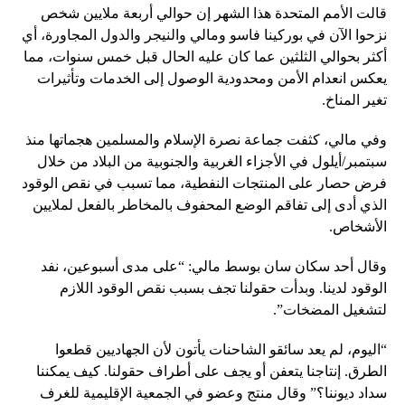
قالت الأمم المتحدة هذا الشهر إن حوالي أربعة ملايين شخص
نزحوا الآن في بوركينا فاسو ومالي والنيجر والدول المجاورة، أي
أكثر بحوالي الثلثين عما كان عليه الحال قبل خمس سنوات، مما
يعكس انعدام الأمن ومحدودية الوصول إلى الخدمات وتأثيرات
تغير المناخ.
وفي مالي، كثفت جماعة نصرة الإسلام والمسلمين هجماتها منذ
سبتمبر/أيلول في الأجزاء الغربية والجنوبية من البلاد من خلال
فرض حصار على المنتجات النفطية، مما تسبب في نقص الوقود
الذي أدى إلى تفاقم الوضع المحفوف بالمخاطر بالفعل لملايين
الأشخاص.
وقال أحد سكان سان بوسط مالي: “على مدى أسبوعين، نفد
الوقود لدينا. وبدأت حقولنا تجف بسبب نقص الوقود اللازم
لتشغيل المضخات”.
“اليوم، لم يعد سائقو الشاحنات يأتون لأن الجهاديين قطعوا
الطرق. إنتاجنا يتعفن أو يجف على أطراف حقولنا. كيف يمكننا
سداد ديوننا؟” وقال منتج وعضو في الجمعية الإقليمية للغرف