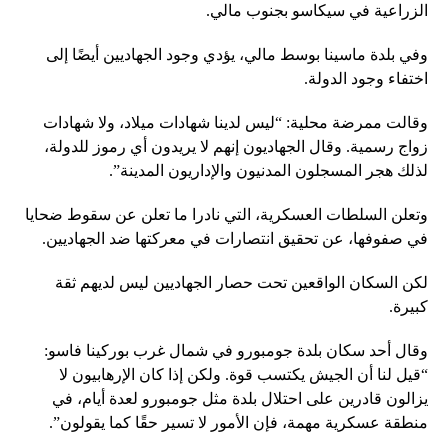
الزراعية في سيكاسو بجنوب مالي.
وفي بلدة ماسينا بوسط مالي، يؤدي وجود الجهاديين أيضًا إلى
اختفاء وجود الدولة.
وقالت ممرضة محلية: “ليس لدينا شهادات ميلاد، ولا شهادات
زواج رسمية. وقال الجهاديون إنهم لا يريدون أي رموز للدولة،
لذلك هجر المسجلون المدنيون والإداريون المدينة”.
وتعلن السلطات العسكرية، التي نادرا ما تعلن عن سقوط ضحايا
في صفوفها، عن تحقيق انتصارات في معركتها ضد الجهاديين.
لكن السكان الواقعين تحت حصار الجهاديين ليس لديهم ثقة
كبيرة.
وقال أحد سكان بلدة جومبورو في شمال غرب بوركينا فاسو:
“قيل لنا أن الجيش يكتسب قوة. ولكن إذا كان الإرهابيون لا
يزالون قادرين على احتلال بلدة مثل جومبورو لعدة أيام، في
منطقة عسكرية مهمة، فإن الأمور لا تسير حقًا كما يقولون”.