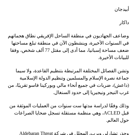
أبيدجان
داكار
وضاعف الجهاديون في منطقة الساحل الإفريقي نطاق هجماتهم
في السنوات الأخيرة، وينشطون الآن في منطقة تبلغ مساحتها
ضعف مساحة إسبانيا، مما أدى إلى مقتل 77 ألف شخص، وفقا
للبيانات الأخيرة.
وتشن الفصائل المختلفة المرتبطة بتنظيم القاعدة، ولا سيما
جماعة نصرة الإسلام والمسلمين وتنظيم الدولة الإسلامية
(داعش)، ضربات في جميع أنحاء مالي وبوركينا فاسو تقريبًا، من
غرب النيجر ونيجيريا إلى حدود السنغال.
وذلك وفقًا لدراسة مدتها ست سنوات من العمليات الموثقة من
قبل ACLED، وهي منظمة مستقلة تسجل ضحايا الصراعات
حول العالم.
وحذر تشارلي ويرب، المحلل في شركة Aldebaran Threat