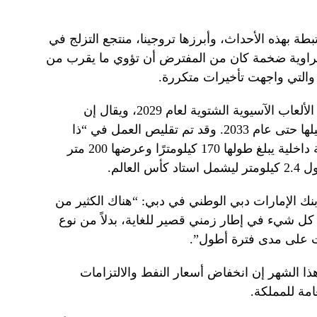
طة بهذه الأحداث، وأبرزها تروجينا، منتجع التزلج في
حراوية ضخمة كان من المفترض أن تؤوي ما يقرب من
التي واجهت تأخيرات متكررة.
ومن المقرر أن تستضيف تروجينا دورة الألعاب الآسيوية الشتوية لعام 2029، ويقال إن
المسؤولين السعوديين يفكرون في تأجيلها حتى عام 2033. وقد تم تقليص العمل في “ذا
لاين” في نيوم، والتي توصف بأنها مدينة داخلية يبلغ طولها 170 كيلومترًا وعرضها 200 متر
عالم.
 بنك الإمارات دبي الوطني في دبي: “هناك الكثير من
كل شيء في إطار زمني قصير للغاية، بدلاً من نوع
ات على مدى فترة أطول”.
ذا الشهر إن انخفاض أسعار النفط والالتزامات
عامة للمملكة.