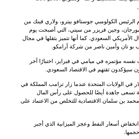
م الرئيس الكولومبي جوستافو بيترو، ولاري فينك من
ورجان، وجين فريزر من سيتي، التي أصبحت يوم
ل الأمريكي السعودي. كما أنها تتميز بثقلها في مجال
ب بو تان وأمين ناصر من شركة أرامكو.
فسه مؤتمره في ميامي في فبراير، اختبارًا آخر
يون سيؤكدون ثقتهم في الاقتصاد السعودي.
 باستثمار 600 مليار دولار في الولايات المتحدة عندما زار ترامب المملكة في
دية تسعى جاهدة أيضًا للحصول على رأس المال
 محمد بن سلمان الاقتصادية للتخلص من الاعتماد على
خفاض أسعار النفط وعجز الميزانية الذي أجبر
حجمها.