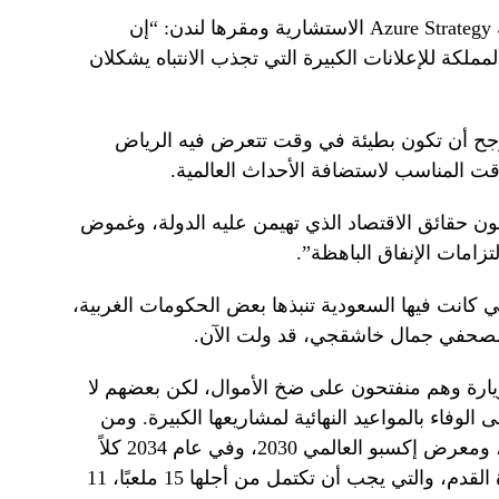
وقالت أليس جاور، الشريكة في شركة Azure Strategy الاستشارية ومقرها لندن: “إن
ملكة للإعلانات الكبيرة التي تجذب الانتباه يشكلان
مرجح أن تكون بطيئة في وقت تتعرض فيه الرياض
 المناسب لاستضافة الأحداث العالمية.
ون حقائق الاقتصاد الذي تهيمن عليه الدولة، وغموض
زامات الإنفاق الباهظة”.
لتي كانت فيها السعودية تنبذها بعض الحكومات الغربية،
لصحفي جمال خاشقجي، قد ولت الآن.
زيارة وهم منفتحون على ضخ الأموال، لكن بعضهم لا
لوفاء بالمواعيد النهائية لمشاريعها الكبيرة. ومن
بين وعودها: استضافة كأس آسيا 2027، ومعرض إكسبو العالمي 2030، وفي عام 2034 كلاً
من الألعاب الآسيوية وكأس العالم لكرة القدم، والتي يجب أن تكتمل من أجلها 15 ملعبًا، 11