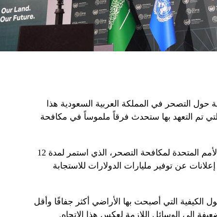
ية حول التصحر في المملكة العربية السعودية هذا
 تم التعهد بها ستحدث فرقاً ملموساً في مكافحة
وقد شهد اجتماع الأطراف في اتفاقية الأمم المتحدة لمكافحة التصحر، الذي استمر لمدة 12
وف باسم COP16، بالفعل إعلانات عن توفير مليارات الدولارات للاستجابة
 الكيفية التي أصبحت بها الأراضي أكثر جفافًا وأقل
لضعيفة إلى الوسائل اللازمة لعكس هذا الاتجاه.