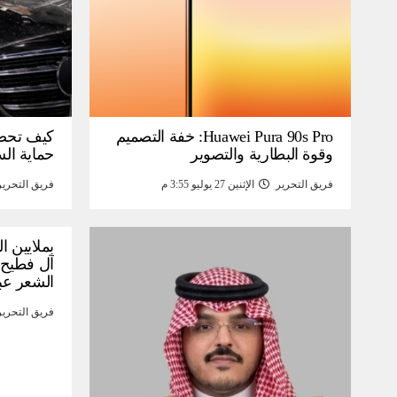
Huawei Pura 90s Pro: خفة التصميم
كيف تحص
وقوة البطارية والتصوير
حماية ال
فريق التحرير
الإثنين 27 يوليو 3:55 م
فريق التحرير
بملايين ا
آل فطيح”
الشعر عب
فريق التحرير