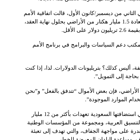
لثاني من ديسمبر/كانون الأول، قالت اتفاقية الأمم
المتحدة لمكافحة التصحر إنه يجب استعادة 1.5 مليار هكتار من الأراضي بحلول نهاية العقد،
لى الأقل.
مكتب دعم السياسات والبرامج في برنامج الأمم
فة، أليس كذلك؟ بتريليونات الدولارات. لذا، إذا كنت
حاجة إلى التمويل”.
 الأراضي، فإن بعض الأموال “تتدفق بالفعل” و”نحن
خدام الموارد الموجودة”.
وشهد الأسبوع الأول من المحادثات التي استضافتها السعودية تعهدات بأكثر من 12 مليار
لتنسيق العربية، ومجموعة من المؤسسات الوطنية
لقدرة على مواجهة الجفاف، والتي تهدف إلى تعبئة
اف. مساعدة البلدان المعرضة للخطر.