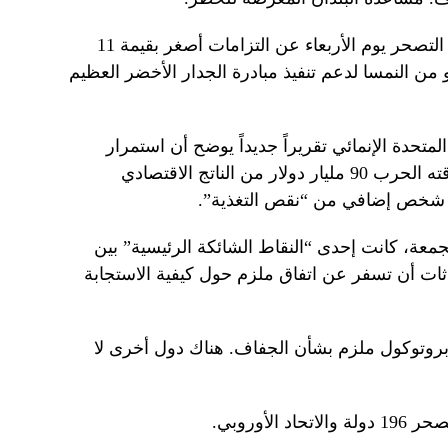
وأعلنت اتفاقية الأمم المتحدة لمكافحة التصحر يوم الأربعاء عن التزامات أصغر بقيمة 11
يطاليا و3.6 مليون يورو من النمسا لدعم تنفيذ مبادرة الجدار الأخضر العظيم
تحدة الإنمائي تقريراً جديداً يوضح أن استمرار
تدهور الأراضي سيكلف اليمن الذي مزقته الحرب 90 مليار دولار من الناتج الاقتصادي
الجمعة، كانت إحدى “النقاط الشائكة الرئيسية” بين
دثات أن تسفر عن اتفاق ملزم حول كيفية الاستجابة
 بروتوكول ملزم بشأن الجفاف. هناك دول أخرى لا
لأوروبي.