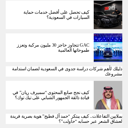
كيف تحصل على أفضل خدمات حماية
السيارات في السعودية؟
GAC تتجاوز حاجز 30 مليون مركبة وتعزز
طموحاتها العالمية
دليلك لأهم شركات دراسة جدوى في السعودية لضمان استدامة
مشروعك
كيف نجح صانع المحتوى “سميرف ريان” في
قيادة ذائقة الجمهور الشبابي على تيك توك؟
بملايين التفاعلات.. كيف يبتكر “حمد آل فطيح” هوية بصرية فريدة
لعشاق الشعر عبر حسابه “حاولت”؟