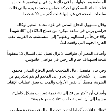
المنطقة وما حولها، بما في ذلك غارة في يوليو/تموز قالت إنها
قتلت القائد العسكري لحركة حماس محمد ضيف، والتي قالت
سلطات الصحة في غزة إنها قتلت أكثر من 90 شخصا.
وقال مسؤول الدفاع المدني في غزة محمد المغير لوكالة
فرانس برس في ساعة مبكرة من صباح الثلاثاء إن “40 شهيداً
و60 جريحاً تم انتشالهم ونقلهم” إلى المستشفيات القريبة عقب
الغارة الجوية التي وقعت ليلاً.
وأضاف المغير أن طواقمنا لا تزال تعمل على انتشال 15 مفقوداً
نتيجة استهداف خيام النازحين في مواصي خانيونس.
وفي بيان منفصل، قال المتحدث باسم الدفاع المدني محمود
بصل، إن الأشخاص الذين لجأوا إلى المخيم لم يتم تحذيرهم من
الضربة، مضيفًا أن نقص الأدوات والمعدات يعيق عمليات الإنقاذ.
وأضاف أن “أكثر من 20 إلى 40 خيمة تضررت بشكل كامل”،
مشيرا إلى أن الضربة خلفت “ثلاث حفر عميقة”.
“هناك عائلات بأكملها اختفت تحت الرمال في مجزرة مواصي