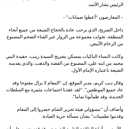
الرئيس بشار الأسد.
– المعارضون “أعطوا ضمانات” –
داخل الضريح، الذي يرحب عادة بالحجاج الشيعة من جميع أنحاء
المنطقة، تجولت مجموعة من الزوار عبر الفناء الضخم المصنوع
من الرخام الأبيض.
وكانت النساء الباكيات يمسكن بضريح السيدة زينب، حفيدة النبي
محمد من ابنه علي، المصنوع من الفضة والذهب، والذي يقدسه
الشيعة باعتباره الإمام الأول.
وقال ديب كريم، مدير الموقع، إن “المقام لا يزال مفتوحا وقد
عاد جميع الموظفين”. “لقد عقدنا اجتماعات مثمرة مع السلطات
الجديدة، وقد طمأنونا تماما”.
وأضاف أن “مسؤولي هيئة تحرير الشام حضروا إلى المقام
وقدموا تطمينات” بشأن مسألة حرية العبادة.
والأسد من أتباع الطائفة العلوية الشيعية، وقد قدم نفسه على أنه