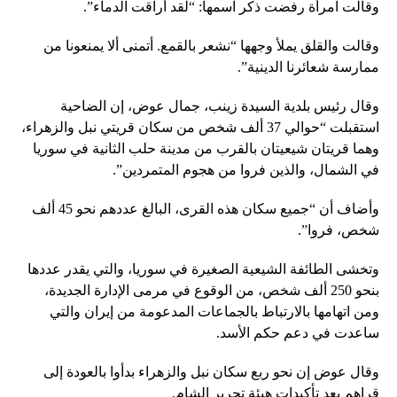
وقالت امرأة رفضت ذكر اسمها: “لقد أراقت الدماء”.
وقالت والقلق يملأ وجهها “نشعر بالقمع. أتمنى ألا يمنعونا من
ممارسة شعائرنا الدينية”.
وقال رئيس بلدية السيدة زينب، جمال عوض، إن الضاحية
استقبلت “حوالي 37 ألف شخص من سكان قريتي نبل والزهراء،
وهما قريتان شيعيتان بالقرب من مدينة حلب الثانية في سوريا
في الشمال، والذين فروا من هجوم المتمردين”.
وأضاف أن “جميع سكان هذه القرى، البالغ عددهم نحو 45 ألف
شخص، فروا”.
وتخشى الطائفة الشيعية الصغيرة في سوريا، والتي يقدر عددها
بنحو 250 ألف شخص، من الوقوع في مرمى الإدارة الجديدة،
ومن اتهامها بالارتباط بالجماعات المدعومة من إيران والتي
ساعدت في دعم حكم الأسد.
وقال عوض إن نحو ربع سكان نبل والزهراء بدأوا بالعودة إلى
قراهم بعد تأكيدات هيئة تحرير الشام.