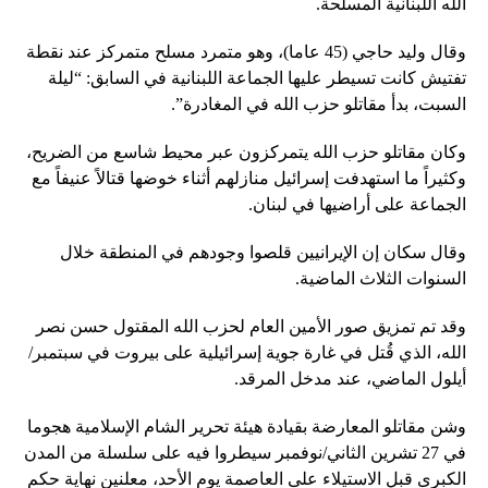
الله اللبنانية المسلحة.
وقال وليد حاجي (45 عاما)، وهو متمرد مسلح متمركز عند نقطة
تفتيش كانت تسيطر عليها الجماعة اللبنانية في السابق: “ليلة
السبت، بدأ مقاتلو حزب الله في المغادرة”.
وكان مقاتلو حزب الله يتمركزون عبر محيط شاسع من الضريح،
وكثيراً ما استهدفت إسرائيل منازلهم أثناء خوضها قتالاً عنيفاً مع
الجماعة على أراضيها في لبنان.
وقال سكان إن الإيرانيين قلصوا وجودهم في المنطقة خلال
السنوات الثلاث الماضية.
وقد تم تمزيق صور الأمين العام لحزب الله المقتول حسن نصر
الله، الذي قُتل في غارة جوية إسرائيلية على بيروت في سبتمبر/
أيلول الماضي، عند مدخل المرقد.
وشن مقاتلو المعارضة بقيادة هيئة تحرير الشام الإسلامية هجوما
في 27 تشرين الثاني/نوفمبر سيطروا فيه على سلسلة من المدن
الكبرى قبل الاستيلاء على العاصمة يوم الأحد، معلنين نهاية حكم