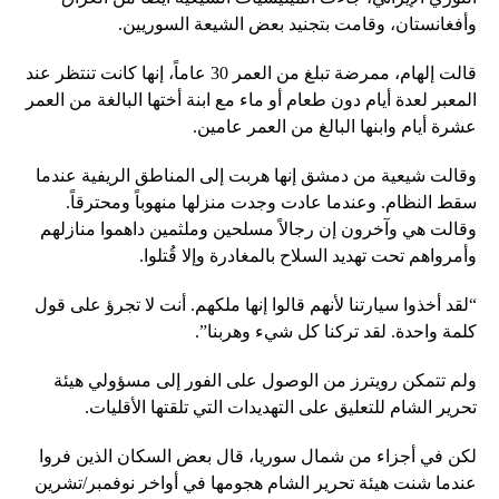
وأفغانستان، وقامت بتجنيد بعض الشيعة السوريين.
قالت إلهام، ممرضة تبلغ من العمر 30 عاماً، إنها كانت تنتظر عند
المعبر لعدة أيام دون طعام أو ماء مع ابنة أختها البالغة من العمر
عشرة أيام وابنها البالغ من العمر عامين.
وقالت شيعية من دمشق إنها هربت إلى المناطق الريفية عندما
سقط النظام. وعندما عادت وجدت منزلها منهوباً ومحترقاً.
وقالت هي وآخرون إن رجالاً مسلحين وملثمين داهموا منازلهم
وأمرواهم تحت تهديد السلاح بالمغادرة وإلا قُتلوا.
“لقد أخذوا سيارتنا لأنهم قالوا إنها ملكهم. أنت لا تجرؤ على قول
كلمة واحدة. لقد تركنا كل شيء وهربنا”.
ولم تتمكن رويترز من الوصول على الفور إلى مسؤولي هيئة
تحرير الشام للتعليق على التهديدات التي تلقتها الأقليات.
لكن في أجزاء من شمال سوريا، قال بعض السكان الذين فروا
عندما شنت هيئة تحرير الشام هجومها في أواخر نوفمبر/تشرين