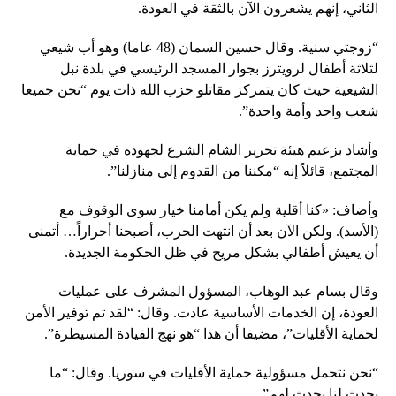
الثاني، إنهم يشعرون الآن بالثقة في العودة.
“زوجتي سنية. وقال حسين السمان (48 عاما) وهو أب شيعي
لثلاثة أطفال لرويترز بجوار المسجد الرئيسي في بلدة نبل
الشيعية حيث كان يتمركز مقاتلو حزب الله ذات يوم “نحن جميعا
شعب واحد وأمة واحدة”.
وأشاد بزعيم هيئة تحرير الشام الشرع لجهوده في حماية
المجتمع، قائلاً إنه “مكننا من القدوم إلى منازلنا”.
وأضاف: «كنا أقلية ولم يكن أمامنا خيار سوى الوقوف مع
(الأسد). ولكن الآن بعد أن انتهت الحرب، أصبحنا أحراراً… أتمنى
أن يعيش أطفالي بشكل مريح في ظل الحكومة الجديدة.
وقال بسام عبد الوهاب، المسؤول المشرف على عمليات
العودة، إن الخدمات الأساسية عادت. وقال: “لقد تم توفير الأمن
لحماية الأقليات”، مضيفا أن هذا “هو نهج القيادة المسيطرة”.
“نحن نتحمل مسؤولية حماية الأقليات في سوريا. وقال: “ما
يحدث لنا يحدث لهم”.