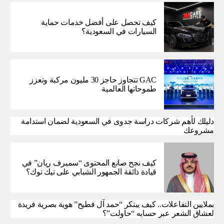
كيف تحصل على أفضل خدمات حماية
السيارات في السعودية؟
GAC تتجاوز حاجز 30 مليون مركبة وتعزز
طموحاتها العالمية
دليلك لأهم شركات دراسة جدوى في السعودية لضمان استدامة
مشروعك
كيف نجح صانع المحتوى “سميرف ريان” في
قيادة ذائقة الجمهور الشبابي على تيك توك؟
بملايين التفاعلات.. كيف يبتكر “حمد آل فطيح” هوية بصرية فريدة
لعشاق الشعر عبر حسابه “حاولت”؟