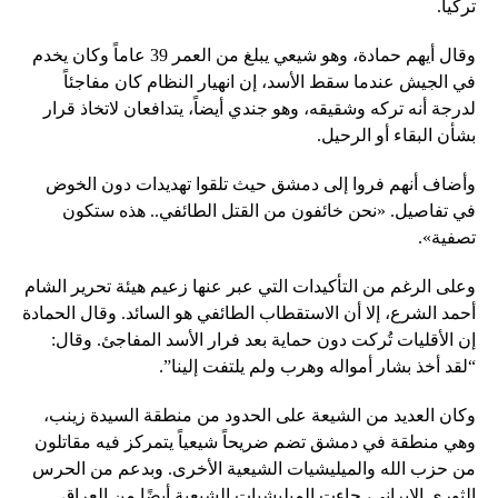
تركيا.
وقال أيهم حمادة، وهو شيعي يبلغ من العمر 39 عاماً وكان يخدم
في الجيش عندما سقط الأسد، إن انهيار النظام كان مفاجئاً
لدرجة أنه تركه وشقيقه، وهو جندي أيضاً، يتدافعان لاتخاذ قرار
بشأن البقاء أو الرحيل.
وأضاف أنهم فروا إلى دمشق حيث تلقوا تهديدات دون الخوض
في تفاصيل. «نحن خائفون من القتل الطائفي.. هذه ستكون
تصفية».
وعلى الرغم من التأكيدات التي عبر عنها زعيم هيئة تحرير الشام
أحمد الشرع، إلا أن الاستقطاب الطائفي هو السائد. وقال الحمادة
إن الأقليات تُركت دون حماية بعد فرار الأسد المفاجئ. وقال:
“لقد أخذ بشار أمواله وهرب ولم يلتفت إلينا”.
وكان العديد من الشيعة على الحدود من منطقة السيدة زينب،
وهي منطقة في دمشق تضم ضريحاً شيعياً يتمركز فيه مقاتلون
من حزب الله والميليشيات الشيعية الأخرى. وبدعم من الحرس
الثوري الإيراني، جاءت الميليشيات الشيعية أيضًا من العراق