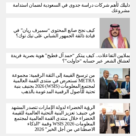
دليلك لأهم شركات دراسة جدوى في السعودية لضمان استدامة
مشروعك
كيف نجح صانع المحتوى “سميرف ريان” في
قيادة ذائقة الجمهور الشبابي على تيك توك؟
بملايين التفاعلات.. كيف يبتكر “حمد آل فطيح” هوية بصرية فريدة
لعشاق الشعر عبر حسابه “حاولت”؟
من ترسيخ القيمة إلى الثقة الرقمية: مجموعة
METRA تستعرض في منتدى القمة العالمية
لمجتمع المعلومات (WSIS) 2026 بجنيف بنية
تحتية للأصول الرقمية المدعومة بالذهب
الرؤية الخضراء لدولة الإمارات تتصدر المشهد
في جنيف: تعزيز البنية التحتية العالمية للقيمة
الخضراء خلال منتدى القمة العالمية لمجتمع
المعلومات WSIS 2026 وقمة “الذكاء
الاصطناعي من أجل الخير” 2026