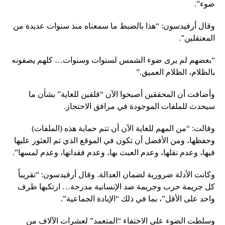
ضوء”.
وقال أرفيدسون: “هذا بالضبط ما سمعناه منذ سنوات عديدة من
المعتقلين”.
“بعضهم لم يرى ضوء الشمس لسنوات وسنوات… كلهم ​​يصفونه
بالظلام، الظلام العميق.”
وأضافت أن المحققين أصبحوا الآن “قلقين للغاية” بشأن ما
سيحدث للملفات الموجودة في مرافق الاحتجاز.
وقالت: “من المهم للغاية الآن أن تتم حماية هذه (الملفات)
وحفظها، ومن الأفضل أن تكون في الموقع الذي تم العثور عليها
فيها، وعدم نقلها، وعدم العبث بها، وعدم فقدانها، وعدم لمسها”.
وكانت الأدلة ضرورية لضمان العدالة. وقال أرفيدسون: “تقريباً
كل جريمة حرب وجريمة ضد الإنسانية مدرجة… ارتكبها طرف
واحد على الأقل”، بما في ذلك “الإبادة الجماعية”.
وسلطت الضوء على الاختفاء “المتعمد” لعشرات الآلاف من