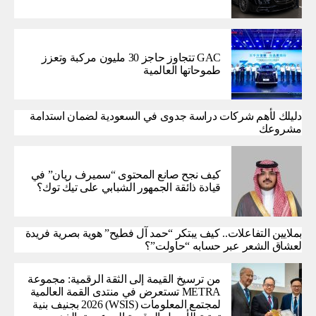
GAC تتجاوز حاجز 30 مليون مركبة وتعزز
طموحاتها العالمية
دليلك لأهم شركات دراسة جدوى في السعودية لضمان استدامة
مشروعك
كيف نجح صانع المحتوى “سميرف ريان” في
قيادة ذائقة الجمهور الشبابي على تيك توك؟
بملايين التفاعلات.. كيف يبتكر “حمد آل فطيح” هوية بصرية فريدة
لعشاق الشعر عبر حسابه “حاولت”؟
من ترسيخ القيمة إلى الثقة الرقمية: مجموعة
METRA تستعرض في منتدى القمة العالمية
لمجتمع المعلومات (WSIS) 2026 بجنيف بنية