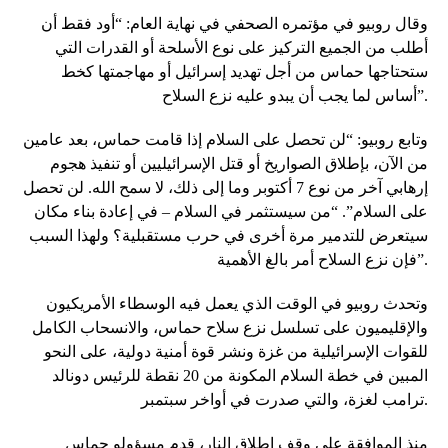
وقال روبيو في مؤتمره الصحفي في نهاية العام: “أود فقط أن
أطلب من الجميع التركيز على نوع الأسلحة أو القدرات التي
ستحتاجها حماس من أجل تهديد إسرائيل أو مهاجمتها كخط
أساس لما يجب أن يبدو عليه نزع السلاح”.
وتابع روبيو: “لن تحصل على السلام إذا قامت حماس، بعد عامين
من الآن، بإطلاق الصواريخ أو قتل الإسرائيليين أو تنفيذ هجوم
إرهابي آخر من نوع 7 أكتوبر وما إلى ذلك، لا سمح الله. لن تحصل
على السلام”. “من سيستثمر في السلام – في إعادة بناء مكان
سيتعرض للتدمير مرة أخرى في حرب مستقبلية؟ ولهذا السبب
فإن نزع السلاح أمر بالغ الأهمية”.
وتحدث روبيو في الوقت الذي يعمل فيه الوسطاء الأمريكيون
والإقليميون على تسلسل نزع سلاح حماس، والانسحاب الكامل
للقوات الإسرائيلية من غزة ونشر قوة أمنية دولية، على النحو
المبين في خطة السلام المكونة من 20 نقطة للرئيس دونالد
ترامب لغزة، والتي صدرت في أواخر سبتمبر.
منذ الموافقة على وقف إطلاق النار، قدم مسؤولو حماس