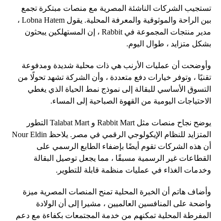
تستجيب الشركات الناشئة المصرية مع منصات مبتكرة تجمع
بين الراحة والموثوقية والمعرفة المحلية. يقول Lobna Hatem ،
مدير منتجات المجموعة في Rabbit ، إن المستهلكين يبحثون
بشكل متزايد ، طوال اليوم.
وأوضحت أن عمليات الأرنب هي ذات محلية شديدة ومدفوعة
تقنيًا ، وتوفر خيارات دفع متعددة ، وأن الشركة تشهد تحولًا من
التسوق الأساسي للبقالة إلى نموذج نمط الحياة الذي يغطي
الاحتياجات اليومية من القهوة الصباحية إلى المساء.
يوضح نجاح منصات مثل Rabbit Mart و Talabat Mart التطور
المتزايد للنظام الإيكولوجي الرقمي في مصر. يلاحظ Nour Eldin
أن هذه الشركات تقوم أيضًا بإضفاء الطابع الرسمي على
القطاعات غير الرسمية مسبقًا ، مما يجعل توصيل البقالة
وخدمات الغذاء في عمليات منظمة قابلة للتطوير.
وأضاف هاتم أن الخبرة المحلية تمنح المنصات المصرية ميزة
واضحة على المنافسين العالميين ، مشيرا إلى أن الولادة
المفرطة المحلية تمكنهم من خدمة المجتمعات بكفاءة مع دعم