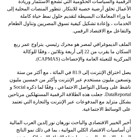
الرقمية والسياسات الحكومية التي تشجع الاستثمار وريادة
الأعمال تخلق أرضية خصبة للابتكار. تتطور المنصات المحلية إلى
ما وراء المعاملات البسيطة لتقديم حلول نمط حياة كاملة
الخدمات ، وإعادة تشكيل كيفية تسوق المصريين وتناول الطعام
والتفاعل مع الاقتصاد الرقمي.
الملف الديموغرافي لمصر هو محرك رئيسي. يتراوح عمر ربع
السكان ما يقرب من 22 إلى أربعة وثلاثين ، وفقًا للوكالة
المركزية للتعبئة العامة والإحصاءات (CAPMAS).
يصل اختراق الإنترنت إلى 81.9 في المائة ، مع أكثر من ستة
وتسعين مليون مستخدم عبر الإنترنت وأكثر من خمسين مليون
ناشط على وسائل التواصل الاجتماعي ، وفقًا لما ذكره Social و
DataReportal. جعلت هذه الطلاقة الرقمية المستهلكين مرتاحين
بشكل متزايد مع المدفوعات عبر الإنترنت والتجارة التي تعتمد
على الوسائط الاجتماعية.
أخبر الخبير الاقتصادي والباحث نورهان نور إلدين العرب المالية
أن أساسيات الاقتصاد الكلي المواتية ، بما في ذلك نمو الناتج