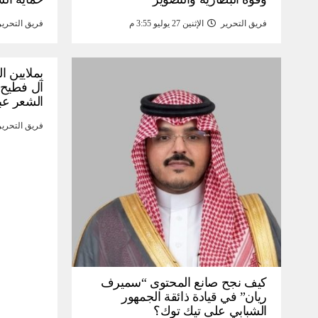
فريق التحرير
الإثنين 27 يوليو 3:55 م
فريق التحرير
بملايين ا
آل فطيح”
الشعر عب
فريق التحرير
كيف نجح صانع المحتوى “سميرف
ريان” في قيادة ذائقة الجمهور
الشبابي على تيك توك؟