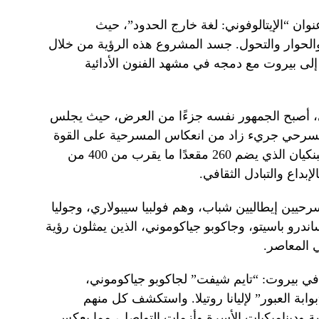
عنوان “الإيتالوفوني: لغة خارج الحدود”، حيث
والحوار والتحول. جسد المشروع هذه الرؤية من خلال
لى بيروت مع دمجه في مشهد الفنون الأدائية
ي، أصبح الجمهور نفسه جزءًا من العرض، حيث يجلس
 مسرحي جريء زاد من انعكاس المسرحية على القوة
والصمت والصوت. استقبل مسرح جولبنكيان الذي يضم 260 مقعدًا ما يقرب من 400 من
بداع والتبادل الثقافي.
حيين إيطاليين شباب، وهم فولبيا سيبولاري، وجوليا
أليساندرو باسيتو، وجاكوبو جياكوموني، الذين يمثلون رؤية
ي المعاصر.
ي بيروت: “تايم شيفت” لجاكوبو جياكوموني،
وابة العبور” لإليانا روتيلا. واستكشف كل منهم
ة وديناميكيات الأسرة وأزمات التواصل، مما يعكس