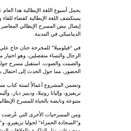
يحمل أسبوع اللغة الإيطالية هذا العام 
يستكشف اللغة الإيطالية كفضاء للقاء 
إيصال نبض المسرح الإيطالي المعاصر إ
الديناميكي في المدينة.
في “فيلوميلا” للمخرجة حنان حاج عل
الرجال والنساء منفصلين، وهو اختيار
الحضور، مما حول الحدث إلى احتفال بالإ
وتضمن المشروع أعمالاً لستة كتاب مسر
تريفيرو، وإليانا روتيلا، ودينيز دياز، و
متنوعة ونابضة بالحياة للمسرح الإيطال
ومن المسرحيات الأخرى التي عُرضت ف
و”السجادة الحمراء” لجوليا تريفيرو، و”ب
موضوعات مثل الذاكرة والعلاقات الهش